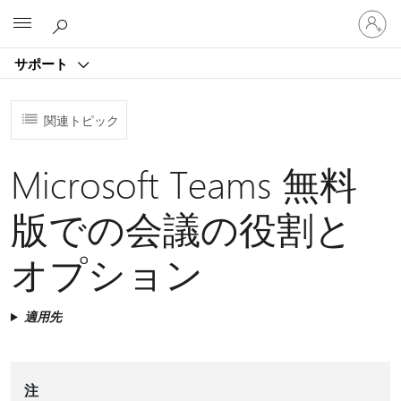
ア
Microsoft
カ
ウ
サポート
ン
ト
に
関連トピック
サ
イ
ン
Microsoft Teams 無料
イ
ン
版での会議の役割と
す
る
オプション
適用先
注