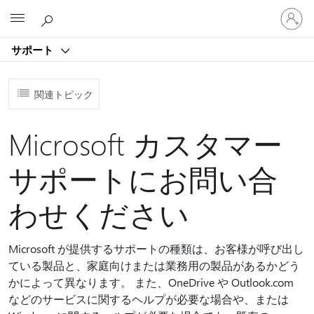
ア
Microsoft
カ
ウ
サポート
ン
ト
に
関連トピック
サ
イ
ン
Microsoft カスタマー
イ
ン
サポートにお問い合
す
る
わせください
Microsoft が提供するサポートの種類は、お客様が呼び出し
ている製品と、家庭向けまたは業務用の製品があるかどう
かによって異なります。 また、OneDrive や Outlook.com
などのサービスに関するヘルプが必要な場合や、または