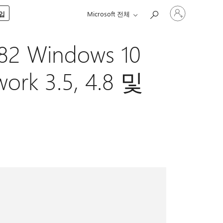
귀
구입
Microsoft 전체
하
계
정
2 Windows 10
에
로
그
rk 3.5, 4.8 및
인