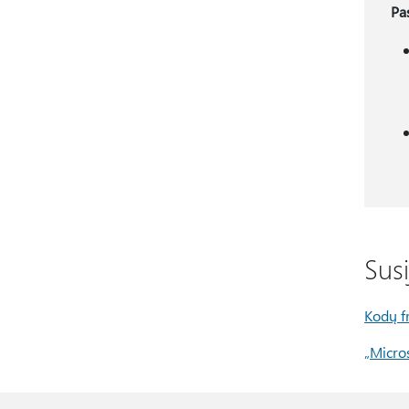
Pa
Sus
Kodų f
„Micro