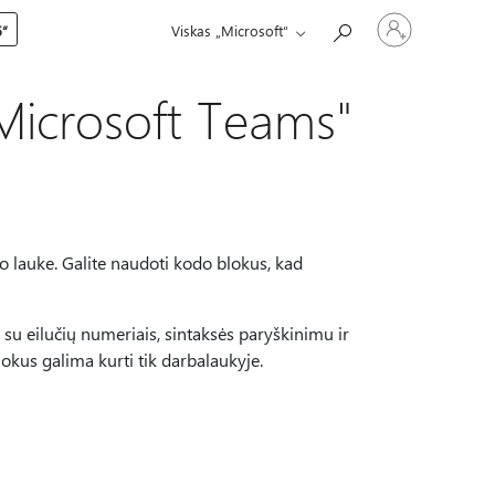
Prisijunkite
5“
Viskas „Microsoft“
prie
paskyros
Microsoft Teams"
o lauke. Galite naudoti kodo blokus, kad
su eilučių numeriais, sintaksės paryškinimu ir
lokus galima kurti tik darbalaukyje.