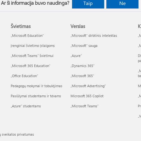
Ar ši informacija buvo naudinga?
Taip
Ne
Švietimas
Verslas
K
„Microsoft Education“
„Microsoft“ dirbtinis intelektas
„M
Įrenginiai švietimo įstaigoms
„Microsoft“ sauga
„M
„Microsoft Teams“ švietimui
„Azure”
D
p
„Microsoft 365 Education“
„Dynamics 365“
„M
„Office Education“
„Microsoft 365“
b
Pedagogų mokymai ir tobulėjimas
„Microsoft Advertising“
M
Pasiūlymai studentams ir tėvams
Microsoft 365 Copilot
„M
„Azure“ studentams
„Microsoft Teams“
P
„V
ų sveikatos privatumas