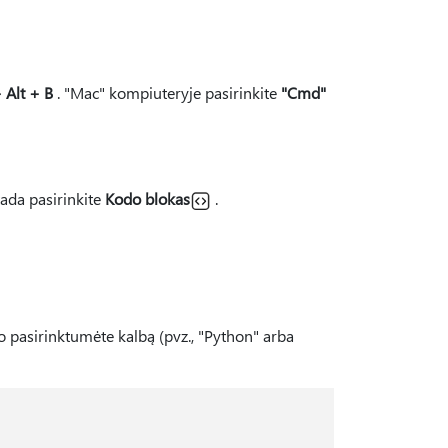
+ Alt + B
. "Mac" kompiuteryje pasirinkite
"Cmd"
ada pasirinkite
Kodo blokas
.
šo pasirinktumėte kalbą (pvz., "Python" arba