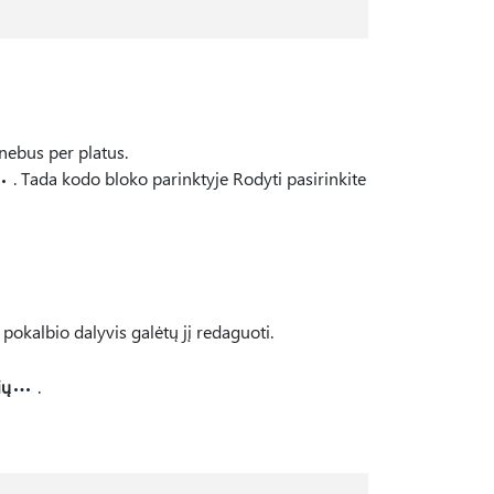
s nebus per platus.
. Tada kodo bloko parinktyje Rodyti pasirinkite
okalbio dalyvis galėtų jį redaguoti.
ių
.