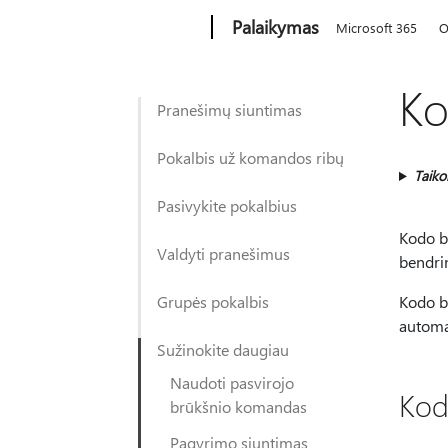
Microsoft
Palaikymas
Microsoft 365
O
Ko
Pranešimų siuntimas
Pokalbis už komandos ribų
Taik
Pasivykite pokalbius
Kodo bl
Valdyti pranešimus
bendrin
Grupės pokalbis
Kodo bl
automat
Sužinokite daugiau
Naudoti pasvirojo
Kod
brūkšnio komandas
Pagyrimo siuntimas