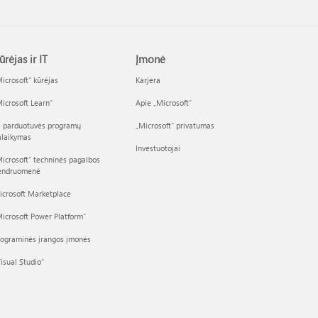
ūrėjas ir IT
Įmonė
icrosoft“ kūrėjas
Karjera
icrosoft Learn“
Apie „Microsoft“
I parduotuvės programų
„Microsoft“ privatumas
alaikymas
Investuotojai
icrosoft“ techninės pagalbos
endruomenė
icrosoft Marketplace
icrosoft Power Platform“
rograminės įrangos įmonės
isual Studio“