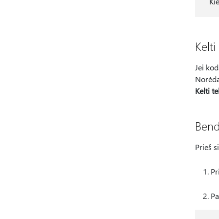
Ki
Kelti
Jei kod
Norėdam
Kelti t
Bend
Prieš s
Pr
Pa