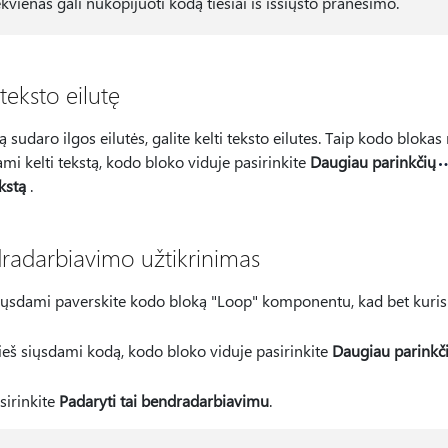
ekvienas gali nukopijuoti kodą tiesiai iš išsiųsto pranešimo.
 teksto eilutę
ą sudaro ilgos eilutės, galite kelti teksto eilutes. Taip kodo bloka
i kelti tekstą, kodo bloko viduje pasirinkite
Daugiau parinkčių
ekstą
.
radarbiavimo užtikrinimas
iųsdami paverskite kodo bloką "Loop" komponentu, kad bet kuris p
ieš siųsdami kodą, kodo bloko viduje pasirinkite
Daugiau parinkč
sirinkite
Padaryti tai bendradarbiavimu
.