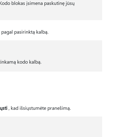
. Kodo blokas įsimena paskutinę jūsų
agal pasirinktą kalbą.
e tinkamą kodo kalbą.
ųsti
, kad išsiųstumėte pranešimą.