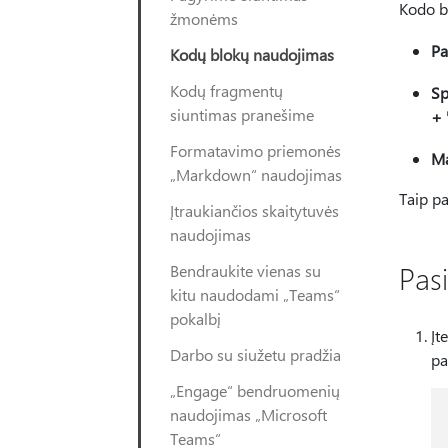
Kodo bl
žmonėms
Pa
Kodų blokų naudojimas
Kodų fragmentų
Sp
siuntimas pranešime
+ 
Formatavimo priemonės
M
„Markdown“ naudojimas
Taip pa
Įtraukiančios skaitytuvės
naudojimas
Pasi
Bendraukite vienas su
kitu naudodami „Teams“
pokalbį
Įt
Darbo su siužetu pradžia
pa
„Engage“ bendruomenių
naudojimas „Microsoft
Teams“