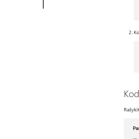
Ko
Kod
Rašykit
Pa