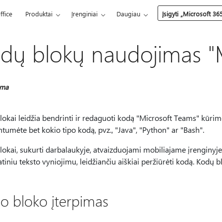
ffice
Produktai
Įrenginiai
Daugiau
Įsigyti „Microsoft 36
dų blokų naudojimas "
oma
okai leidžia bendrinti ir redaguoti kodą "Microsoft Teams" kūrim
tumėte bet kokio tipo kodą, pvz., "Java", "Python" ar "Bash".
okai, sukurti darbalaukyje, atvaizduojami mobiliajame įrenginyje 
iniu teksto vyniojimu, leidžiančiu aiškiai peržiūrėti kodą. Kodų b
o bloko įterpimas