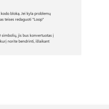
nt kodo bloką. Jei kyla problemų
mas teises redaguoti "Loop"
 simbolių, jis bus konvertuotas į
urį norite bendrinti, išlaikant