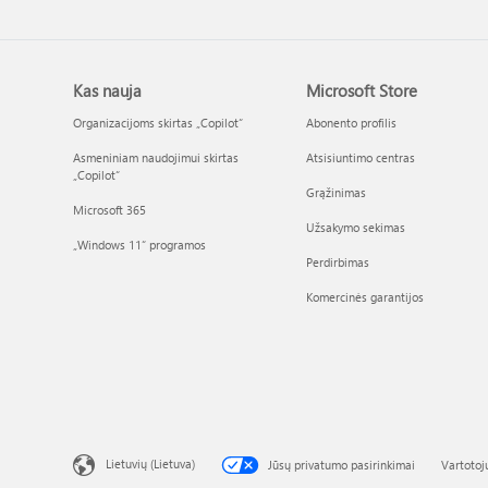
Kas nauja
Microsoft Store
Organizacijoms skirtas „Copilot“
Abonento profilis
Asmeniniam naudojimui skirtas
Atsisiuntimo centras
„Copilot“
Grąžinimas
Microsoft 365
Užsakymo sekimas
„Windows 11“ programos
Perdirbimas
Komercinės garantijos
Lietuvių (Lietuva)
Jūsų privatumo pasirinkimai
Vartotoj