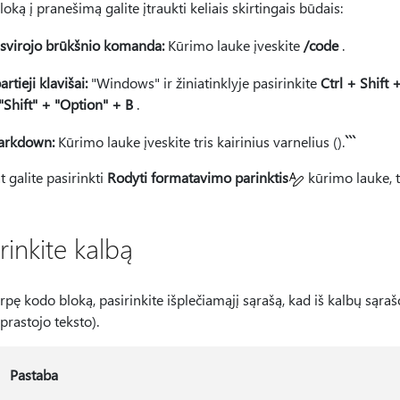
oką į pranešimą galite įtraukti keliais skirtingais būdais:
svirojo brūkšnio komanda:
Kūrimo lauke įveskite
/code
.
artieji klavišai:
"Windows" ir žiniatinklyje pasirinkite
Ctrl + Shift 
"Shift" + "Option" + B
.
arkdown:
Kūrimo lauke įveskite tris kairinius varnelius ().
```
t galite pasirinkti
Rodyti formatavimo parinktis
kūrimo lauke, t
rinkite kalbą
erpę kodo bloką, pasirinkite išplečiamąjį sąrašą, kad iš kalbų sąra
prastojo teksto).
Pastaba