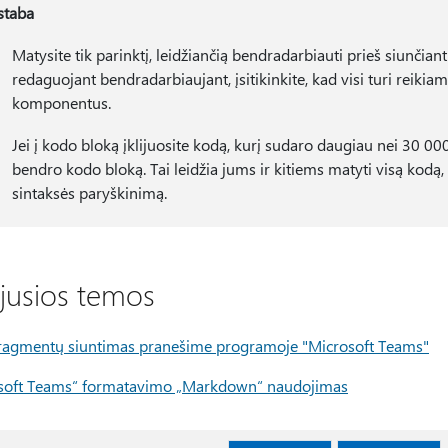
staba
Matysite tik parinktį, leidžiančią bendradarbiauti prieš siunčia
redaguojant bendradarbiaujant, įsitikinkite, kad visi turi reikia
komponentus.
Jei į kodo bloką įklijuosite kodą, kurį sudaro daugiau nei 30 000
bendro kodo bloką. Tai leidžia jums ir kitiems matyti visą kodą, k
sintaksės paryškinimą.
ijusios temos
ragmentų siuntimas pranešime programoje "Microsoft Teams"
soft Teams“ formatavimo „Markdown“ naudojimas