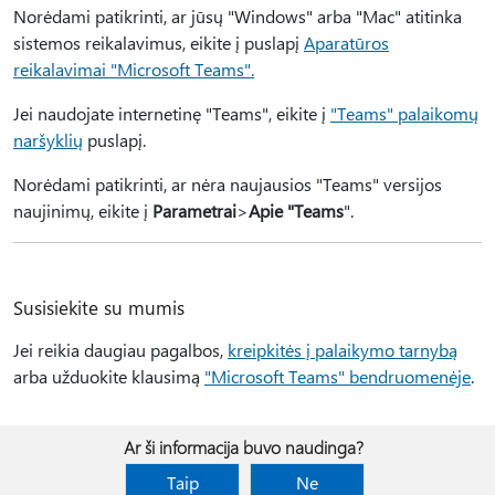
Norėdami patikrinti, ar jūsų "Windows" arba "Mac" atitinka
sistemos reikalavimus, eikite į puslapį
Aparatūros
reikalavimai "Microsoft Teams".
Jei naudojate internetinę "Teams", eikite į
"Teams" palaikomų
naršyklių
puslapį.
Norėdami patikrinti, ar nėra naujausios "Teams" versijos
naujinimų, eikite į
Parametrai
>
Apie "Teams
".
Susisiekite su mumis
Jei reikia daugiau pagalbos,
kreipkitės į palaikymo tarnybą
arba užduokite klausimą
"Microsoft Teams" bendruomenėje
.
Ar ši informacija buvo naudinga?
Taip
Ne