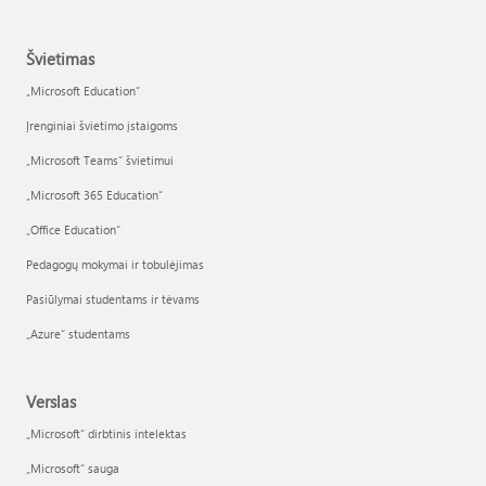
Švietimas
„Microsoft Education“
Įrenginiai švietimo įstaigoms
„Microsoft Teams“ švietimui
„Microsoft 365 Education“
„Office Education“
Pedagogų mokymai ir tobulėjimas
Pasiūlymai studentams ir tėvams
„Azure“ studentams
Verslas
„Microsoft“ dirbtinis intelektas
„Microsoft“ sauga