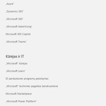
„Azure”
„Dynamics 365“
„Microsoft 365“
„Microsoft Advertising“
Microsoft 365 Copilot
„Microsoft Teams“
Kūrėjas ir IT
„Microsoft“ kūrėjas
„Microsoft Learn“
DI parduotuvės programų palaikymas
„Microsoft“ techninės pagalbos bendruomenė
Microsoft Marketplace
„Microsoft Power Platform“