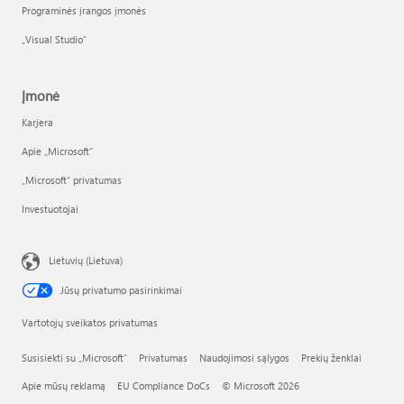
Programinės įrangos įmonės
„Visual Studio“
Įmonė
Karjera
Apie „Microsoft“
„Microsoft“ privatumas
Investuotojai
Lietuvių (Lietuva)
Jūsų privatumo pasirinkimai
Vartotojų sveikatos privatumas
Susisiekti su „Microsoft“
Privatumas
Naudojimosi sąlygos
Prekių ženklai
Apie mūsų reklamą
EU Compliance DoCs
© Microsoft 2026