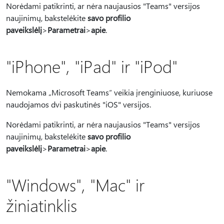
Norėdami patikrinti, ar nėra naujausios "Teams" versijos
naujinimų, bakstelėkite
savo profilio
paveikslėlį
>
Parametrai
>
apie
.
"iPhone", "iPad" ir "iPod"
Nemokama „Microsoft Teams“ veikia įrenginiuose, kuriuose
naudojamos dvi paskutinės "iOS" versijos.
Norėdami patikrinti, ar nėra naujausios "Teams" versijos
naujinimų, bakstelėkite
savo profilio
paveikslėlį
>
Parametrai
>
apie
.
"Windows", "Mac" ir
žiniatinklis