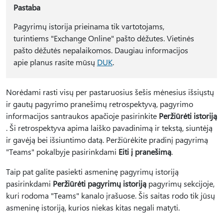
Pastaba
Pagyrimų istorija prieinama tik vartotojams,
turintiems "Exchange Online" pašto dėžutes. Vietinės
pašto dėžutės nepalaikomos. Daugiau informacijos
apie planus rasite mūsų
DUK
.
Norėdami rasti visų per pastaruosius šešis mėnesius išsiųstų
ir gautų pagyrimo pranešimų retrospektyvą, pagyrimo
informacijos santraukos apačioje pasirinkite
Peržiūrėti istoriją
. Ši retrospektyva apima laiško pavadinimą ir tekstą, siuntėją
ir gavėją bei išsiuntimo datą. Peržiūrėkite pradinį pagyrimą
"Teams" pokalbyje pasirinkdami
Eiti į pranešimą
.
Taip pat galite pasiekti asmeninę pagyrimų istoriją
pasirinkdami
Peržiūrėti pagyrimų istoriją
pagyrimų sekcijoje,
kuri rodoma "Teams" kanalo įrašuose. Šis saitas rodo tik jūsų
asmeninę istoriją, kurios niekas kitas negali matyti.