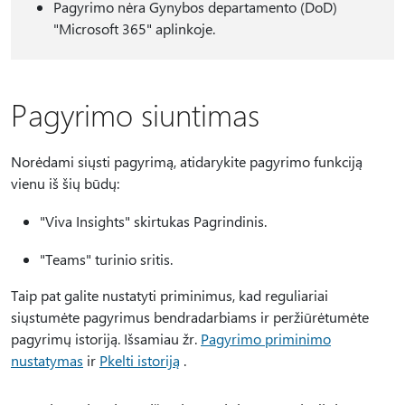
Pagyrimo nėra Gynybos departamento (DoD)
"Microsoft 365" aplinkoje.
Pagyrimo siuntimas
Norėdami siųsti pagyrimą, atidarykite pagyrimo funkciją
vienu iš šių būdų:
"Viva Insights" skirtukas Pagrindinis.
"Teams" turinio sritis.
Taip pat galite nustatyti priminimus, kad reguliariai
siųstumėte pagyrimus bendradarbiams ir peržiūrėtumėte
pagyrimų istoriją. Išsamiau žr.
Pagyrimo priminimo
nustatymas
ir
P
kelti istoriją
.