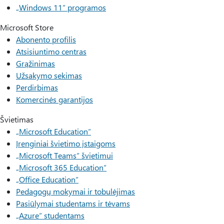
„Windows 11“ programos
Microsoft Store
Abonento profilis
Atsisiuntimo centras
Grąžinimas
Užsakymo sekimas
Perdirbimas
Komercinės garantijos
Švietimas
„Microsoft Education“
Įrenginiai švietimo įstaigoms
„Microsoft Teams“ švietimui
„Microsoft 365 Education“
„Office Education“
Pedagogų mokymai ir tobulėjimas
Pasiūlymai studentams ir tėvams
„Azure“ studentams