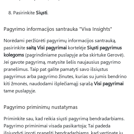
Pasirinkite
Siųsti
.
Pagyrimo informacijos santrauka "Viva Insights"
Norėdami peržiūrėti pagyrimų informacijos santrauką,
pasirinkite
saitą Visi pagyrimai
kortelėje
Siųsti pagyrimus
kolegoms
(pagrindiniame puslapyje arba skirtuke Gerovė).
Jei gavote pagyrimą, matysite šešis naujausius pagyrimo
pranešimus. Taip pat galite pamatyti savo išsiųstus
pagyrimus arba pagyrimo žinutes, kurias su jumis bendrino
kiti žmonės, naudodami išplečiamąjį sąrašą
Visi pagyrimai
tame puslapyje.
Pagyrimo priminimų nustatymas
Priminkite sau, kad reikia siųsti pagyrimą bendradarbiams.
Pagyrimo priminimai visada pasikartoja; Tai padeda
išsiugdyti įprotį pranešti bendradarbiams, kad vertinate jų