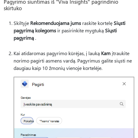
Pagyrimo siuntimas iš "Viva Insights" pagrindinio
skirtuko
Skiltyje
Rekomenduojama jums
raskite kortelę
Siųsti
pagyrimą kolegoms
ir pasirinkite mygtuką
Siųsti
pagyrimą
.
Kai atidaromas pagyrimo kūrėjas, į lauką
Kam
įtraukite
norimo pagirti asmens vardą. Pagyrimus galite siųsti ne
daugiau kaip 10 žmonių vienoje kortelėje.