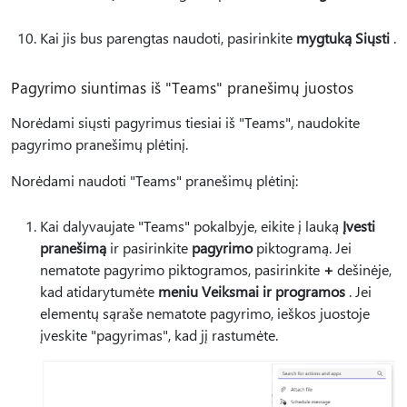
Kai jis bus parengtas naudoti, pasirinkite
mygtuką Siųsti
.
Pagyrimo siuntimas iš "Teams" pranešimų juostos
Norėdami siųsti pagyrimus tiesiai iš "Teams", naudokite
pagyrimo pranešimų plėtinį.
Norėdami naudoti "Teams" pranešimų plėtinį:
Kai dalyvaujate "Teams" pokalbyje, eikite į lauką
Įvesti
pranešimą
ir pasirinkite
pagyrimo
piktogramą. Jei
nematote pagyrimo piktogramos, pasirinkite
+
dešinėje,
kad atidarytumėte
meniu Veiksmai ir programos
. Jei
elementų sąraše nematote pagyrimo, ieškos juostoje
įveskite "pagyrimas", kad jį rastumėte.