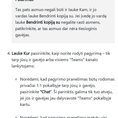
Tas pats asmuo negali būti ir lauke Kam, ir jo
vardas lauke Bendrinti kopiją su. Jei įvedę jo vardą
lauke
Bendrinti kopiją su
negalite rasti asmens,
patikrinkite, ar tas asmuo dar nėra tiesioginis
gavėjas.
Lauke Kur
pasirinkite, kaip norite rodyti pagyrimą – tik
tarp jūsų ir gavėjo arba visiems "Teams" kanalo
lankytojams:
Norėdami, kad pagyrimo pranešimas būtų rodomas
privačiai 1:1 pokalbyje tarp jūsų ir gavėjo,
pasirinkite
"Chat
". Ši parinktis galima tik tuo atveju,
jei jūs ir gavėjas jau dalyvavote "Teams" pokalbyje
kartu.
Norėdami, kad pagyrimo pranešimą matytų visi