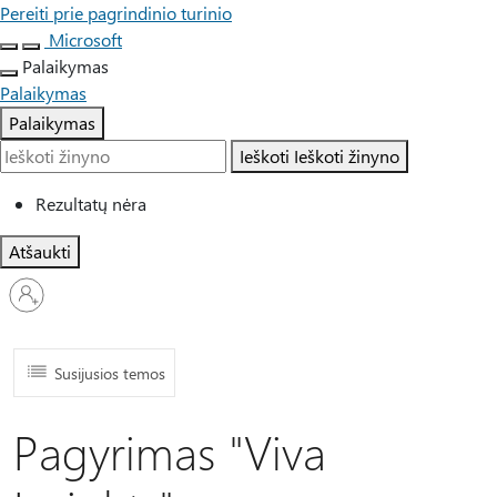
Pereiti prie pagrindinio turinio
Microsoft
Palaikymas
Palaikymas
Palaikymas
Ieškoti
Ieškoti žinyno
Rezultatų nėra
Atšaukti
Prisijunkite
prie
paskyros
Susijusios temos
Pagyrimas "Viva