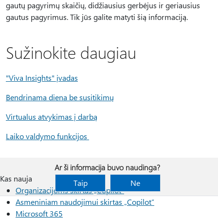
gautų pagyrimų skaičių, didžiausius gerbėjus ir geriausius
gautus pagyrimus. Tik jūs galite matyti šią informaciją.
Sužinokite daugiau
"Viva Insights" įvadas
Bendrinama diena be susitikimų
Virtualus atvykimas į darbą
Laiko valdymo funkcijos
Ar ši informacija buvo naudinga?
Kas nauja
Taip
Ne
Organizacijoms skirtas „Copilot“
Asmeniniam naudojimui skirtas „Copilot“
Microsoft 365