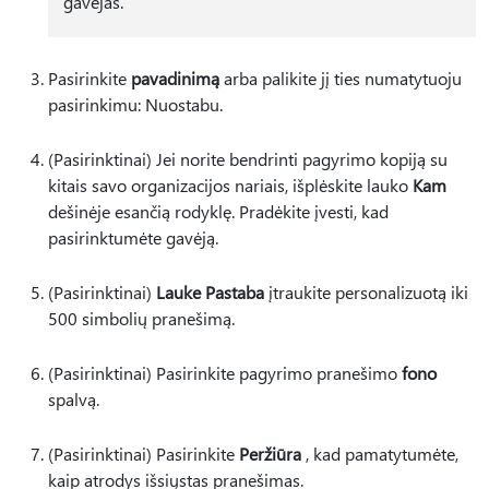
gavėjas.
Pasirinkite
pavadinimą
arba palikite jį ties numatytuoju
pasirinkimu: Nuostabu.
(Pasirinktinai) Jei norite bendrinti pagyrimo kopiją su
kitais savo organizacijos nariais, išplėskite lauko
Kam
dešinėje esančią rodyklę. Pradėkite įvesti, kad
pasirinktumėte gavėją.
(Pasirinktinai)
Lauke Pastaba
įtraukite personalizuotą iki
500 simbolių pranešimą.
(Pasirinktinai) Pasirinkite pagyrimo pranešimo
fono
spalvą.
(Pasirinktinai) Pasirinkite
Peržiūra
, kad pamatytumėte,
kaip atrodys išsiųstas pranešimas.