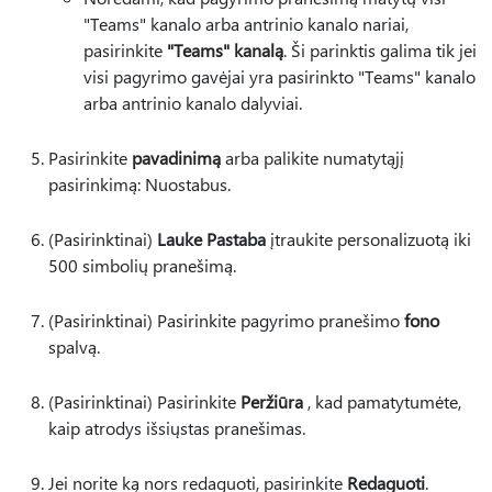
"Teams" kanalo arba antrinio kanalo nariai,
pasirinkite
"Teams" kanalą
. Ši parinktis galima tik jei
visi pagyrimo gavėjai yra pasirinkto "Teams" kanalo
arba antrinio kanalo dalyviai.
Pasirinkite
pavadinimą
arba palikite numatytąjį
pasirinkimą: Nuostabus.
(Pasirinktinai)
Lauke Pastaba
įtraukite personalizuotą iki
500 simbolių pranešimą.
(Pasirinktinai) Pasirinkite pagyrimo pranešimo
fono
spalvą.
(Pasirinktinai) Pasirinkite
Peržiūra
, kad pamatytumėte,
kaip atrodys išsiųstas pranešimas.
Jei norite ką nors redaguoti, pasirinkite
Redaguoti
.