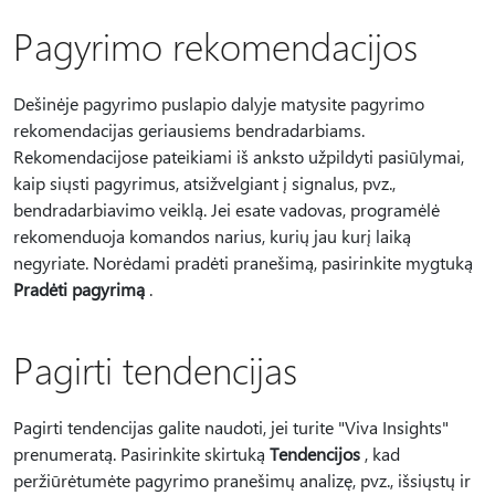
Pagyrimo rekomendacijos
Dešinėje pagyrimo puslapio dalyje matysite pagyrimo
rekomendacijas geriausiems bendradarbiams.
Rekomendacijose pateikiami iš anksto užpildyti pasiūlymai,
kaip siųsti pagyrimus, atsižvelgiant į signalus, pvz.,
bendradarbiavimo veiklą. Jei esate vadovas, programėlė
rekomenduoja komandos narius, kurių jau kurį laiką
negyriate. Norėdami pradėti pranešimą, pasirinkite mygtuką
Pradėti pagyrimą
.
Pagirti tendencijas
Pagirti tendencijas galite naudoti, jei turite "Viva Insights"
prenumeratą. Pasirinkite skirtuką
Tendencijos
, kad
peržiūrėtumėte pagyrimo pranešimų analizę, pvz., išsiųstų ir