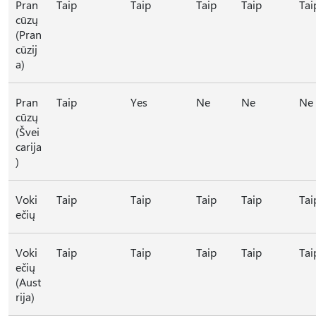
Pran
Taip
Taip
Taip
Taip
Tai
cūzų
(Pran
cūzij
a)
Pran
Taip
Yes
Ne
Ne
Ne
cūzų
(Švei
carija
)
Voki
Taip
Taip
Taip
Taip
Tai
ečių
Voki
Taip
Taip
Taip
Taip
Tai
ečių
(Aust
rija)