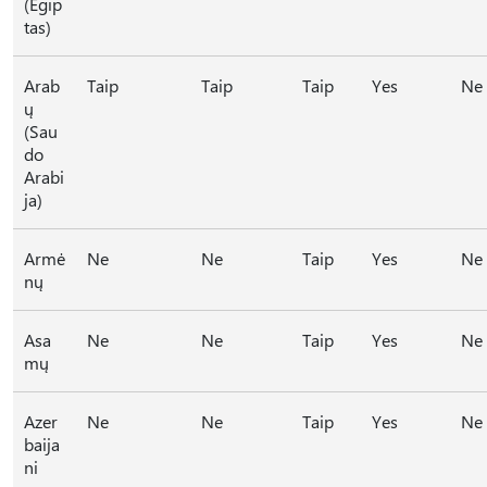
(Egip
tas)
Arab
Taip
Taip
Taip
Yes
Ne
ų
(Sau
do
Arabi
ja)
Armė
Ne
Ne
Taip
Yes
Ne
nų
Asa
Ne
Ne
Taip
Yes
Ne
mų
Azer
Ne
Ne
Taip
Yes
Ne
baija
ni