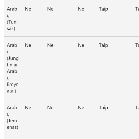
Arab
Ne
Ne
Ne
Taip
T
ų
(Tuni
sas)
Arab
Ne
Ne
Ne
Taip
T
ų
(Jung
tiniai
Arab
ų
Emyr
atai)
Arab
Ne
Ne
Ne
Taip
T
ų
(Jem
enas)