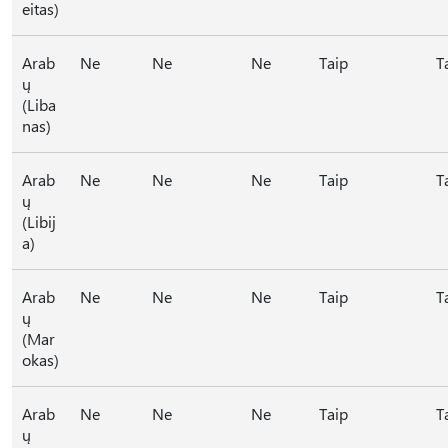
eitas)
Arab
Ne
Ne
Ne
Taip
T
ų
(Liba
nas)
Arab
Ne
Ne
Ne
Taip
T
ų
(Libij
a)
Arab
Ne
Ne
Ne
Taip
T
ų
(Mar
okas)
Arab
Ne
Ne
Ne
Taip
T
ų