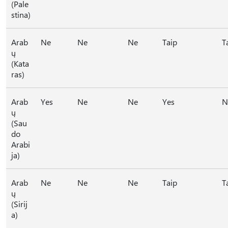
(Pale
stina)
Arab
Ne
Ne
Ne
Taip
T
ų
(Kata
ras)
Arab
Yes
Ne
Ne
Yes
N
ų
(Sau
do
Arabi
ja)
Arab
Ne
Ne
Ne
Taip
T
ų
(Sirij
a)