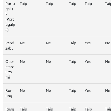
Portu
Taip
Taip
Taip
Taip
Tai
galų
k.
(Port
ugalij
a)
Pend
Ne
Ne
Taip
Yes
Ne
žabų
Quer
Ne
Ne
Taip
Yes
Ne
etaro
Oto
mi
Rum
Ne
Ne
Taip
Yes
Ne
unų
Rusų
Taip
Taip
Taip
Taip
Tai