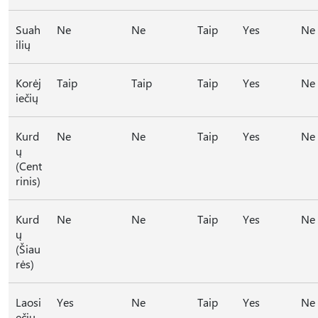
Suah
Ne
Ne
Taip
Yes
Ne
ilių
Korėj
Taip
Taip
Taip
Yes
Ne
iečių
Kurd
Ne
Ne
Taip
Yes
Ne
ų
(Cent
rinis)
Kurd
Ne
Ne
Taip
Yes
Ne
ų
(Šiau
rės)
Laosi
Yes
Ne
Taip
Yes
Ne
ečių