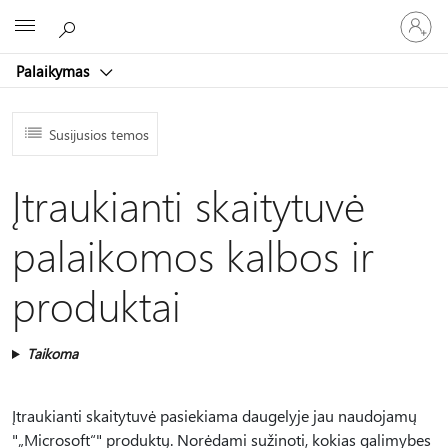
Prisijunk
Microsoft
prie
paskyro
Palaikymas
Susijusios temos
Įtraukianti skaitytuvė
palaikomos kalbos ir
produktai
Taikoma
Įtraukianti skaitytuvė pasiekiama daugelyje jau naudojamų
"„Microsoft“" produktų. Norėdami sužinoti, kokias galimybes