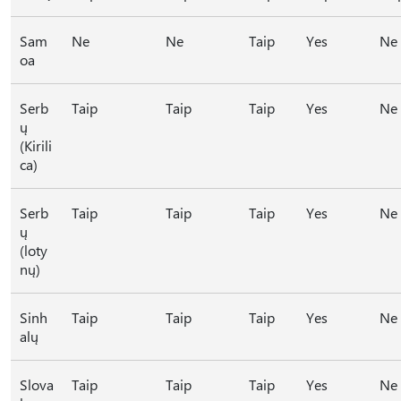
Sam
Ne
Ne
Taip
Yes
Ne
oa
Serb
Taip
Taip
Taip
Yes
Ne
ų
(Kirili
ca)
Serb
Taip
Taip
Taip
Yes
Ne
ų
(loty
nų)
Sinh
Taip
Taip
Taip
Yes
Ne
alų
Slova
Taip
Taip
Taip
Yes
Ne