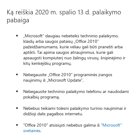
Ką reiškia 2020 m. spalio 13 d. palaikymo
pabaiga
„Microsoft“ daugiau nebeteiks techninio palaikymo,
klaidų arba saugos pataisų „Office 2010“
pažeidžiamumams, kurie vėliau gali būti pranešti arba
aptikti. Tai apima saugos atnaujinimus, kurie gali
apsaugoti kompiuterį nuo žalingų virusų, šnipinėjimo ir
kitų kenkėjiškų programų.
Nebegausite „Office 2010“ programinės įrangos
naujinimų iš „Microsoft Update“.
Nebegausite techninio palaikymo telefonu ar naudodami
pokalbių programą.
Nebebus teikiami tolesni palaikymo turinio naujinimai ir
didžioji dalis pagalbos internetu.
"Office 2010" atsisiųsti nebebus galima iš
"Microsoft"
svetainės
.