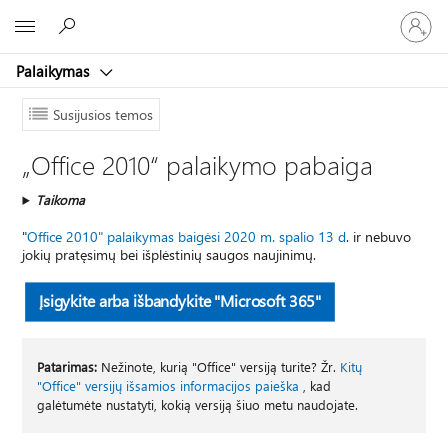
Prisijunk
Microsoft
prie
paskyro
Palaikymas
Susijusios temos
„Office 2010“ palaikymo pabaiga
Taikoma
"
Office 2010" palaikymas baigėsi 2020 m. spalio 13 d
. ir nebuvo
jokių pratęsimų bei išplėstinių saugos naujinimų.
Įsigykite arba išbandykite "Microsoft 365"
Patarimas:
Nežinote, kurią "Office" versiją turite? Žr.
Kitų
"Office" versijų išsamios informacijos paieška
, kad
galėtumėte nustatyti, kokią versiją šiuo metu naudojate.