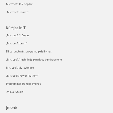
Microsoft 365 Copilot
„Microsoft Teams“
Kūrėjas ir IT
„Microsoft“ kūrėjas
„Microsoft Learn“
DI parduotuvės programų palaikymas
„Microsoft“ techninės pagalbos bendruomenė
Microsoft Marketplace
„Microsoft Power Platform“
Programinės įrangos įmonės
„Visual Studio“
Įmonė