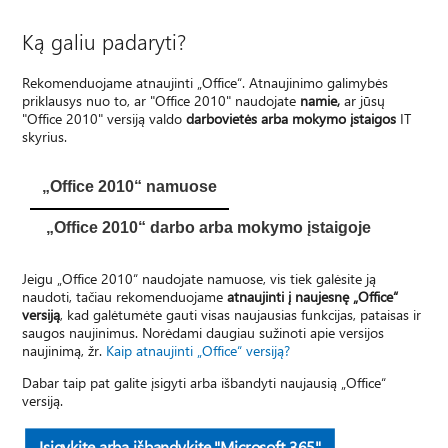
Ką galiu padaryti?
Rekomenduojame atnaujinti „Office“. Atnaujinimo galimybės
priklausys nuo to, ar "Office 2010" naudojate
namie,
ar jūsų
"Office 2010" versiją valdo
darbovietės arba mokymo įstaigos
IT
skyrius.
„Office 2010“ namuose
„Office 2010“ darbo arba mokymo įstaigoje
Jeigu „Office 2010“ naudojate namuose, vis tiek galėsite ją
naudoti, tačiau rekomenduojame
atnaujinti į naujesnę „Office“
versiją
, kad galėtumėte gauti visas naujausias funkcijas, pataisas ir
saugos naujinimus. Norėdami daugiau sužinoti apie versijos
naujinimą, žr.
Kaip atnaujinti „Office“ versiją?
Dabar taip pat galite įsigyti arba išbandyti naujausią „Office“
versiją.
Įsigykite arba išbandykite "Microsoft 365"