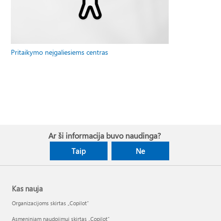
Pritaikymo neįgaliesiems centras
Ar ši informacija buvo naudinga?
Taip
Ne
Kas nauja
Organizacijoms skirtas „Copilot“
Asmeniniam naudojimui skirtas „Copilot“