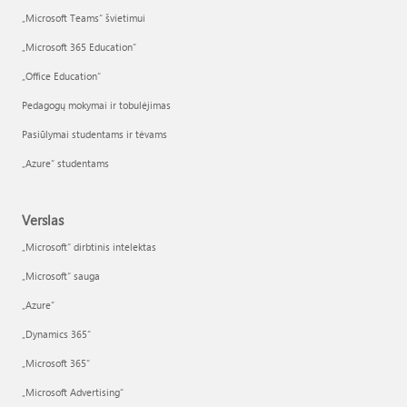
„Microsoft Teams“ švietimui
„Microsoft 365 Education“
„Office Education“
Pedagogų mokymai ir tobulėjimas
Pasiūlymai studentams ir tėvams
„Azure“ studentams
Verslas
„Microsoft“ dirbtinis intelektas
„Microsoft“ sauga
„Azure”
„Dynamics 365“
„Microsoft 365“
„Microsoft Advertising“