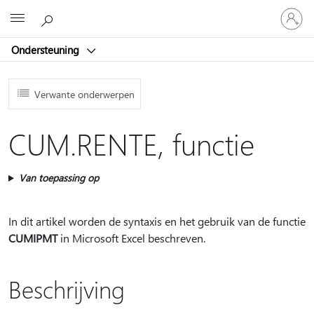
Meld
Microsoft
je
aan
Ondersteuning
bij
je
account
Verwante onderwerpen
CUM.RENTE, functie
Van toepassing op
In dit artikel worden de syntaxis en het gebruik van de functie
CUMIPMT
in Microsoft Excel beschreven.
Beschrijving