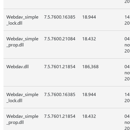
20
Webdav_simple
7.5.7600.16385
18.944
14
_lock.dll
20
Webdav_simple
7.5.7600.21084
18.432
04
_prop.dll
no
20
Webdav.dll
7.5.7601.21854
186,368
04
no
20
Webdav_simple
7.5.7600.16385
18.944
14
_lock.dll
20
Webdav_simple
7.5.7601.21854
18.432
04
_prop.dll
no
20