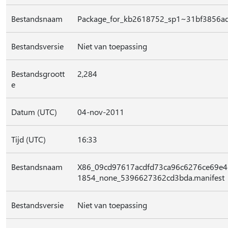
Bestandsnaam
Package_for_kb2618752_sp1~31bf3856a
Bestandsversie
Niet van toepassing
Bestandsgroott
2,284
e
Datum (UTC)
04-nov-2011
Tijd (UTC)
16:33
Bestandsnaam
X86_09cd97617acdfd73ca96c6276ce69e4c
1854_none_5396627362cd3bda.manifest
Bestandsversie
Niet van toepassing