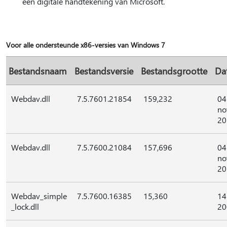
een digitale handtekening van Microsoft.
Voor alle ondersteunde x86-versies van Windows 7
Bestandsnaam
Bestandsversie
Bestandsgrootte
Da
Webdav.dll
7.5.7601.21854
159,232
04
no
20
Webdav.dll
7.5.7600.21084
157,696
04
no
20
Webdav_simple
7.5.7600.16385
15,360
14
_lock.dll
20