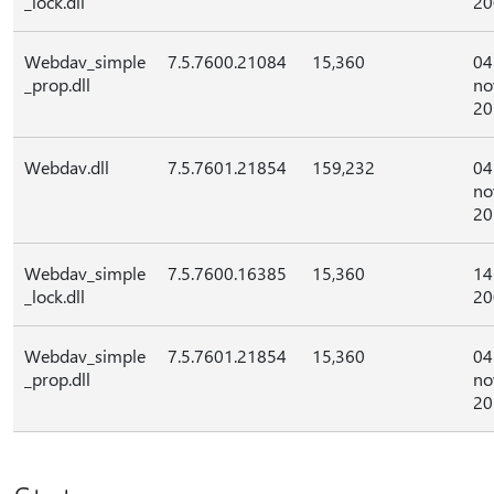
_lock.dll
20
Webdav_simple
7.5.7600.21084
15,360
04
_prop.dll
no
20
Webdav.dll
7.5.7601.21854
159,232
04
no
20
Webdav_simple
7.5.7600.16385
15,360
14
_lock.dll
20
Webdav_simple
7.5.7601.21854
15,360
04
_prop.dll
no
20