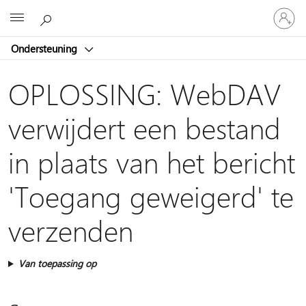
Meld
Microsoft
je
aan
Ondersteuning
bij
je
account
OPLOSSING: WebDAV
verwijdert een bestand
in plaats van het bericht
'Toegang geweigerd' te
verzenden
Van toepassing op