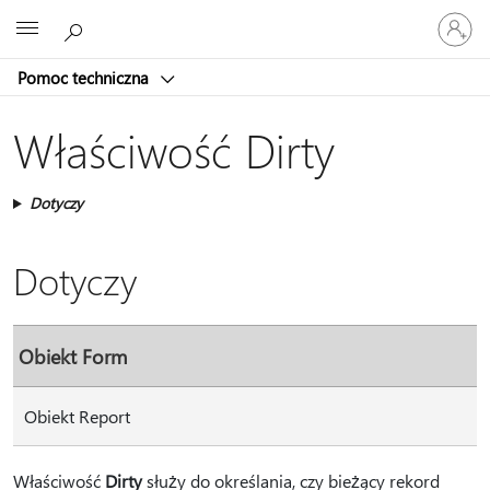
Zaloguj
Microsoft
się
do
Pomoc techniczna
swojego
konta
Właściwość Dirty
Dotyczy
Dotyczy
Obiekt Form
Obiekt Report
Właściwość
Dirty
służy do określania, czy bieżący rekord