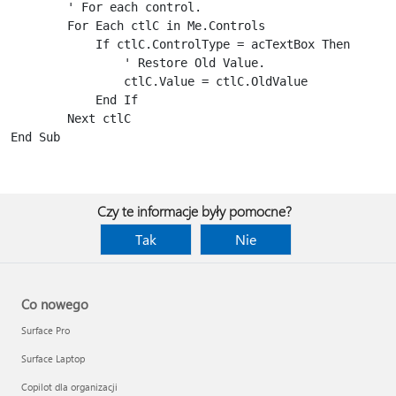
        ' For each control.

        For Each ctlC in Me.Controls

            If ctlC.ControlType = acTextBox Then

                ' Restore Old Value.

                ctlC.Value = ctlC.OldValue

            End If

        Next ctlC

End Sub

Czy te informacje były pomocne?
Tak
Nie
Co nowego
Surface Pro
Surface Laptop
Copilot dla organizacji