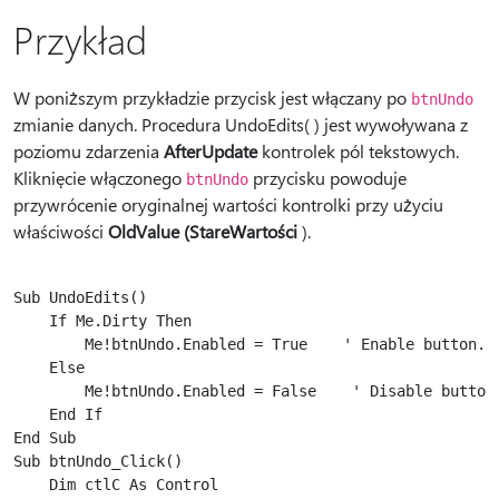
Przykład
W poniższym przykładzie przycisk jest włączany po
btnUndo
zmianie danych. Procedura UndoEdits( ) jest wywoływana z
poziomu zdarzenia
AfterUpdate
kontrolek pól tekstowych.
Kliknięcie włączonego
przycisku powoduje
btnUndo
przywrócenie oryginalnej wartości kontrolki przy użyciu
właściwości
OldValue (StareWartości
).
Sub UndoEdits()

    If Me.Dirty Then

        Me!btnUndo.Enabled = True    ' Enable button.

    Else

        Me!btnUndo.Enabled = False    ' Disable button.
    End If

End Sub

Sub btnUndo_Click()

    Dim ctlC As Control
