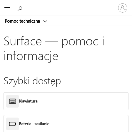
Zaloguj
Microsoft
się
do
Pomoc techniczna
swojego
konta
Surface — pomoc i
informacje
Szybki dostęp
Klawiatura
Bateria i zasilanie