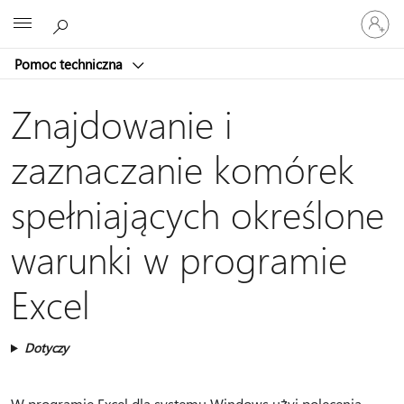
Zaloguj
Microsoft
się
do
Pomoc techniczna
swojego
konta
Znajdowanie i
zaznaczanie komórek
spełniających określone
warunki w programie
Excel
Dotyczy
W programie Excel dla systemu Windows użyj polecenia