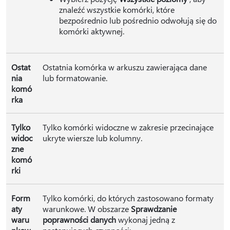
znaleźć wszystkie komórki, które
bezpośrednio lub pośrednio odwołują się do
komórki aktywnej.
Ostat
Ostatnia komórka w arkuszu zawierająca dane
nia
lub formatowanie.
komó
rka
Tylko
Tylko komórki widoczne w zakresie przecinające
widoc
ukryte wiersze lub kolumny.
zne
komó
rki
Form
Tylko komórki, do których zastosowano formaty
aty
warunkowe. W obszarze
Sprawdzanie
waru
poprawności danych
wykonaj jedną z