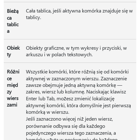
Cała tablica, jeśli aktywna komórka znajduje się w
Bieżą
tablicy.
ca
tablic
a
Obiek
Obiekty graficzne, w tym wykresy i przyciski, w
ty
arkuszu i w polach tekstowych.
Różni
Wszystkie komórki, które różnią się od komórki
ce
aktywnej w zaznaczonym wierszu. Zaznaczenie
międ
zawsze obejmuje jedną aktywną komórkę —
zy
zakres, wiersz lub kolumnę. Naciskając klawisz
wiers
Enter lub Tab, możesz zmienić lokalizację
zami
aktywnej komórki, która domyślnie jest pierwszą
komórką w wierszu.
Jeśli zaznaczono więcej niż jeden wiersz,
porównanie odbywa się dla każdego
pojedynczego wiersza tego zaznaczenia, a
komórka użyta w porównaniu do każdego