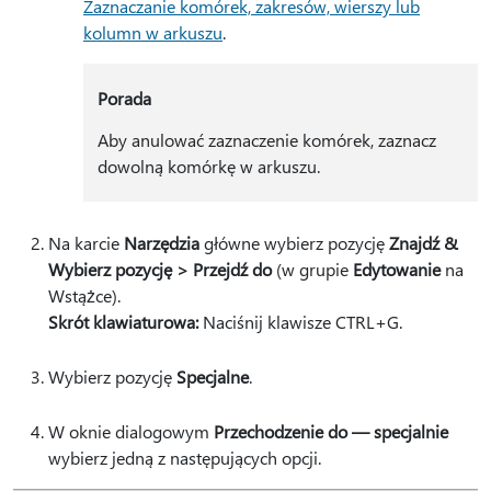
Zaznaczanie komórek, zakresów, wierszy lub
kolumn w arkuszu
.
Porada
Aby anulować zaznaczenie komórek, zaznacz
dowolną komórkę w arkuszu.
Na karcie
Narzędzia
główne wybierz pozycję
Znajdź &
Wybierz pozycję > Przejdź do
(w grupie
Edytowanie
na
Wstążce).
Skrót klawiaturowa:
Naciśnij klawisze CTRL+G.
Wybierz pozycję
Specjalne
.
W oknie dialogowym
Przechodzenie do — specjalnie
wybierz jedną z następujących opcji.