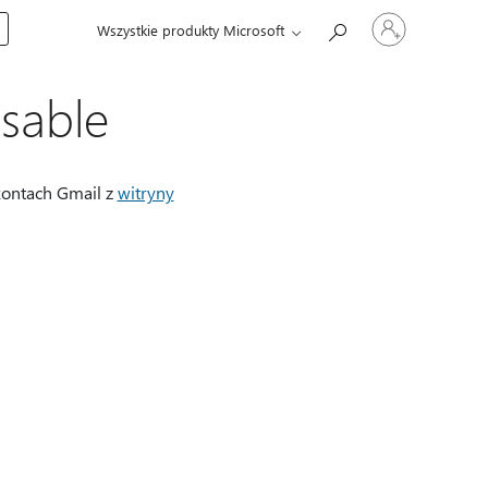
Zaloguj
Wszystkie produkty Microsoft
się
do
swojego
konta
sable
kontach Gmail z
witryny