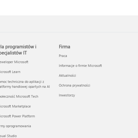
la programistów i
Firma
pecjalistów IT
Praca
eweloper Microsoft
Informacje o firmie Microsoft
crosoft Learn
Aktualności
moc techniczna do aplikacji z
Ochrona prywatności
atformy handlowej opartych na AI
Inwestorzy
ołeczność Microsoft Tech
icrosoft Marketplace
crosoft Power Platform
irmy oprogramowania
sual Studio