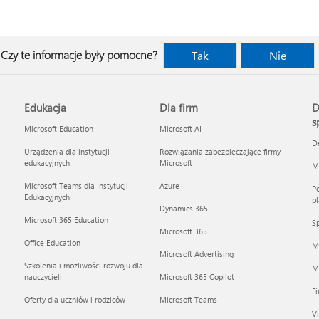
Czy te informacje były pomocne?
Tak
Nie
Edukacja
Dla firm
D
s
Microsoft Education
Microsoft AI
D
Urządzenia dla instytucji
Rozwiązania zabezpieczające firmy
edukacyjnych
Microsoft
Mi
Microsoft Teams dla Instytucji
Azure
Po
Edukacyjnych
pl
Dynamics 365
Microsoft 365 Education
Sp
Microsoft 365
Office Education
M
Microsoft Advertising
Szkolenia i możliwości rozwoju dla
Mi
nauczycieli
Microsoft 365 Copilot
F
Oferty dla uczniów i rodziców
Microsoft Teams
Vi