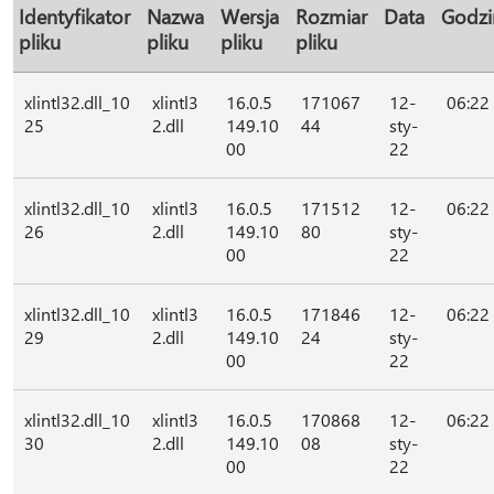
Identyfikator
Nazwa
Wersja
Rozmiar
Data
Godzi
pliku
pliku
pliku
pliku
xlintl32.dll_10
xlintl3
16.0.5
171067
12-
06:22
25
2.dll
149.10
44
sty-
00
22
xlintl32.dll_10
xlintl3
16.0.5
171512
12-
06:22
26
2.dll
149.10
80
sty-
00
22
xlintl32.dll_10
xlintl3
16.0.5
171846
12-
06:22
29
2.dll
149.10
24
sty-
00
22
xlintl32.dll_10
xlintl3
16.0.5
170868
12-
06:22
30
2.dll
149.10
08
sty-
00
22