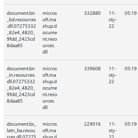
document.bn
micros
332880
11-
05:19
_bd.resources
oft.ma
sty-
.dll.07275332
shup.d
22
_82e4_4820_
ocume
9fdd_2423cd
nt.reso
8daa85
urces.
dll
document.bn
micros
339608
11-
05:19
_in.resources.
oft.ma
sty-
dll.07275332
shup.d
22
_82e4_4820_
ocume
9fdd_2423cd
nt.reso
8daa85
urces.
dll
document.bs_
micros
229016
11-
05:19
latn_ba.resou
oft.ma
sty-
rces.dll.07275
shup.d
22