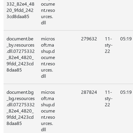
332_82e4_48
ocume
20_9fdd_242
nt.reso
3cd8daa85
urces.
dll
document.be
micros
279632
11-
05:19
_by.resources
oft.ma
sty-
.dll.07275332
shup.d
22
_82e4_4820_
ocume
9fdd_2423cd
nt.reso
8daa85
urces.
dll
document.bg
micros
287824
11-
05:19
_bg.resources
oft.ma
sty-
.dll.07275332
shup.d
22
_82e4_4820_
ocume
9fdd_2423cd
nt.reso
8daa85
urces.
dll