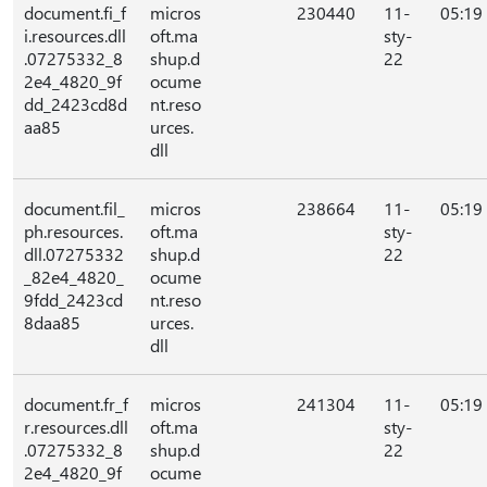
document.fi_f
micros
230440
11-
05:19
i.resources.dll
oft.ma
sty-
.07275332_8
shup.d
22
2e4_4820_9f
ocume
dd_2423cd8d
nt.reso
aa85
urces.
dll
document.fil_
micros
238664
11-
05:19
ph.resources.
oft.ma
sty-
dll.07275332
shup.d
22
_82e4_4820_
ocume
9fdd_2423cd
nt.reso
8daa85
urces.
dll
document.fr_f
micros
241304
11-
05:19
r.resources.dll
oft.ma
sty-
.07275332_8
shup.d
22
2e4_4820_9f
ocume