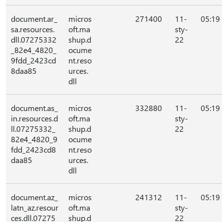
document.ar_
micros
271400
11-
05:19
sa.resources.
oft.ma
sty-
dll.07275332
shup.d
22
_82e4_4820_
ocume
9fdd_2423cd
nt.reso
8daa85
urces.
dll
document.as_
micros
332880
11-
05:19
in.resources.d
oft.ma
sty-
ll.07275332_
shup.d
22
82e4_4820_9
ocume
fdd_2423cd8
nt.reso
daa85
urces.
dll
document.az_
micros
241312
11-
05:19
latn_az.resour
oft.ma
sty-
ces.dll.07275
shup.d
22