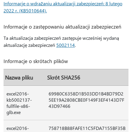
Informacje o wdrażaniu aktualizacji zabezpieczeń: 8 lutego
2022 r. (KB5010644).
Informacje o zastępowaniu aktualizacji zabezpieczeń
Ta aktualizacja zabezpieczeń zastępuje wcześniej wydaną
aktualizację zabezpieczeń
5002114
.
Informacje o skrótach plików
Nazwa pliku
Skrót SHA256
excel2016-
69980C6358D1B503DD1B4BD79D2
kb5002137-
5EE19A2808CBE0F149F3EF4143D7F
fullfile-x86-
43D97466
glb.exe
excel2016-
758718B88FAFE11C5FDA7155BF35B