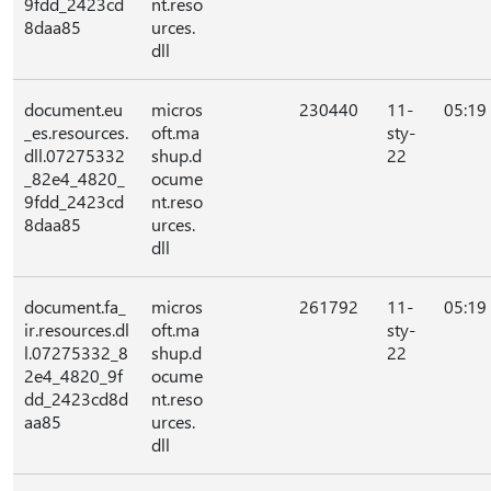
9fdd_2423cd
nt.reso
8daa85
urces.
dll
document.eu
micros
230440
11-
05:19
_es.resources.
oft.ma
sty-
dll.07275332
shup.d
22
_82e4_4820_
ocume
9fdd_2423cd
nt.reso
8daa85
urces.
dll
document.fa_
micros
261792
11-
05:19
ir.resources.dl
oft.ma
sty-
l.07275332_8
shup.d
22
2e4_4820_9f
ocume
dd_2423cd8d
nt.reso
aa85
urces.
dll