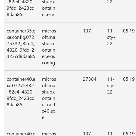
_82e4_4820_
shup.c
22
9fdd_2423cd
ontain
8daa85
er.exe
container35.e
micros
137
11-
05:19
xe.config.072
oft.ma
sty-
75332_82e4_
shup.c
22
4820_9fdd_2
ontain
423cd8daa85
er.exe.
config
container40.e
micros
27384
11-
05:19
xe.07275332
oft.ma
sty-
_82e4_4820_
shup.c
22
9fdd_2423cd
ontain
8daa85
er.netf
x40.ex
e
container40.e
micros
137
11-
05:19