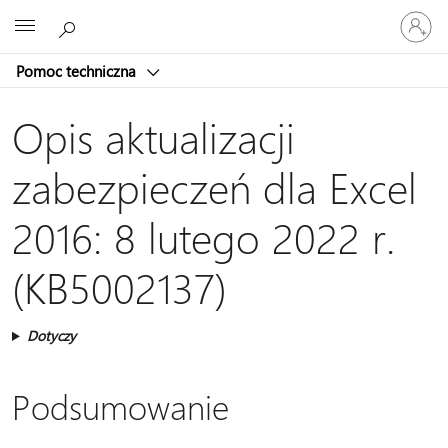
Zaloguj
Microsoft
się
do
Pomoc techniczna
swojego
konta
Opis aktualizacji
zabezpieczeń dla Excel
2016: 8 lutego 2022 r.
(KB5002137)
Dotyczy
Podsumowanie