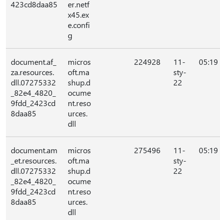
423cd8daa85
er.netf
x45.ex
e.confi
g
document.af_
micros
224928
11-
05:19
za.resources.
oft.ma
sty-
dll.07275332
shup.d
22
_82e4_4820_
ocume
9fdd_2423cd
nt.reso
8daa85
urces.
dll
document.am
micros
275496
11-
05:19
_et.resources.
oft.ma
sty-
dll.07275332
shup.d
22
_82e4_4820_
ocume
9fdd_2423cd
nt.reso
8daa85
urces.
dll