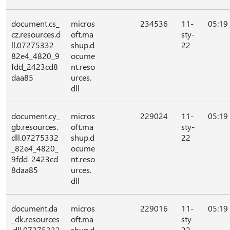
document.cs_
micros
234536
11-
05:19
cz.resources.d
oft.ma
sty-
ll.07275332_
shup.d
22
82e4_4820_9
ocume
fdd_2423cd8
nt.reso
daa85
urces.
dll
document.cy_
micros
229024
11-
05:19
gb.resources.
oft.ma
sty-
dll.07275332
shup.d
22
_82e4_4820_
ocume
9fdd_2423cd
nt.reso
8daa85
urces.
dll
document.da
micros
229016
11-
05:19
_dk.resources
oft.ma
sty-
.dll.07275332
shup.d
22