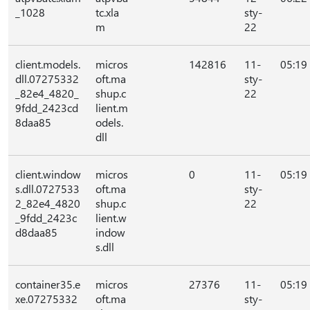
_1028
tc.xla
sty-
m
22
client.models.
micros
142816
11-
05:19
dll.07275332
oft.ma
sty-
_82e4_4820_
shup.c
22
9fdd_2423cd
lient.m
8daa85
odels.
dll
client.window
micros
0
11-
05:19
s.dll.0727533
oft.ma
sty-
2_82e4_4820
shup.c
22
_9fdd_2423c
lient.w
d8daa85
indow
s.dll
container35.e
micros
27376
11-
05:19
xe.07275332
oft.ma
sty-