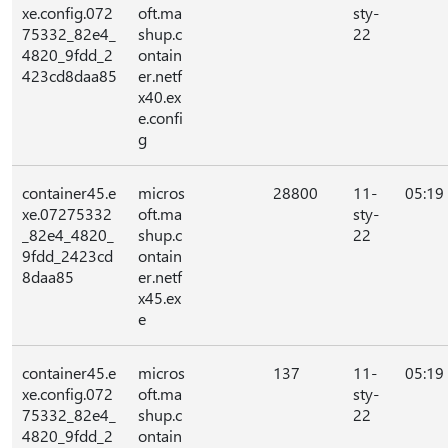
xe.config.072
oft.ma
sty-
75332_82e4_
shup.c
22
4820_9fdd_2
ontain
423cd8daa85
er.netf
x40.ex
e.confi
g
container45.e
micros
28800
11-
05:19
xe.07275332
oft.ma
sty-
_82e4_4820_
shup.c
22
9fdd_2423cd
ontain
8daa85
er.netf
x45.ex
e
container45.e
micros
137
11-
05:19
xe.config.072
oft.ma
sty-
75332_82e4_
shup.c
22
4820_9fdd_2
ontain