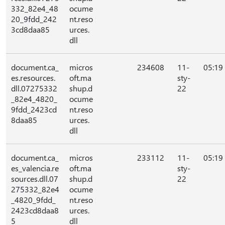
332_82e4_48
ocume
20_9fdd_242
nt.reso
3cd8daa85
urces.
dll
document.ca_
micros
234608
11-
05:19
es.resources.
oft.ma
sty-
dll.07275332
shup.d
22
_82e4_4820_
ocume
9fdd_2423cd
nt.reso
8daa85
urces.
dll
document.ca_
micros
233112
11-
05:19
es_valencia.re
oft.ma
sty-
sources.dll.07
shup.d
22
275332_82e4
ocume
_4820_9fdd_
nt.reso
2423cd8daa8
urces.
5
dll