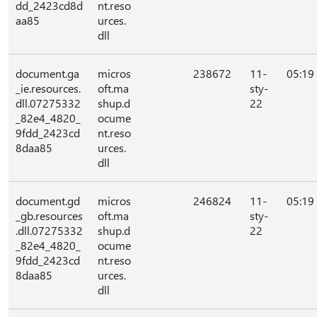
dd_2423cd8d
nt.reso
aa85
urces.
dll
document.ga
micros
238672
11-
05:19
_ie.resources.
oft.ma
sty-
dll.07275332
shup.d
22
_82e4_4820_
ocume
9fdd_2423cd
nt.reso
8daa85
urces.
dll
document.gd
micros
246824
11-
05:19
_gb.resources
oft.ma
sty-
.dll.07275332
shup.d
22
_82e4_4820_
ocume
9fdd_2423cd
nt.reso
8daa85
urces.
dll