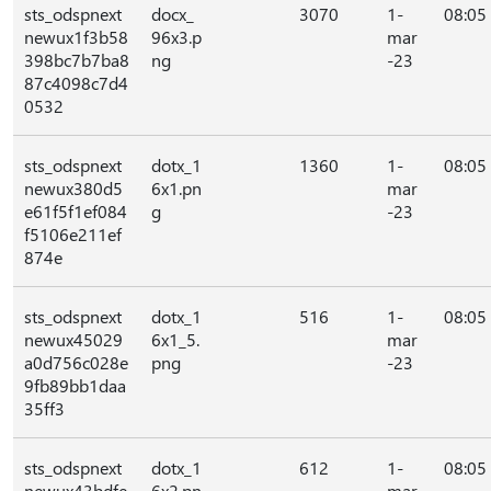
sts_odspnext
docx_
3070
1-
08:05
newux1f3b58
96x3.p
mar
398bc7b7ba8
ng
-23
87c4098c7d4
0532
sts_odspnext
dotx_1
1360
1-
08:05
newux380d5
6x1.pn
mar
e61f5f1ef084
g
-23
f5106e211ef
874e
sts_odspnext
dotx_1
516
1-
08:05
newux45029
6x1_5.
mar
a0d756c028e
png
-23
9fb89bb1daa
35ff3
sts_odspnext
dotx_1
612
1-
08:05
newux43bdfe
6x2.pn
mar