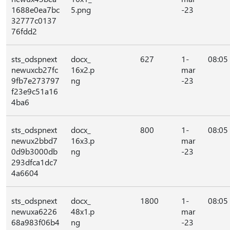
1688e0ea7bc
5.png
-23
32777c0137
76fdd2
sts_odspnext
docx_
627
1-
08:05
newuxcb27fc
16x2.p
mar
9fb7e273797
ng
-23
f23e9c51a16
4ba6
sts_odspnext
docx_
800
1-
08:05
newux2bbd7
16x3.p
mar
0d9b3000db
ng
-23
293dfca1dc7
4a6604
sts_odspnext
docx_
1800
1-
08:05
newuxa6226
48x1.p
mar
68a983f06b4
ng
-23