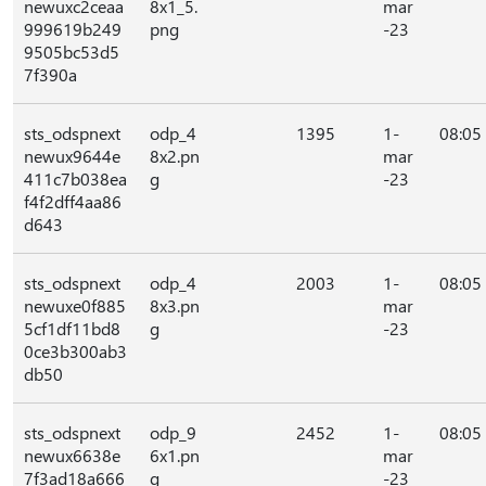
newuxc2ceaa
8x1_5.
mar
999619b249
png
-23
9505bc53d5
7f390a
sts_odspnext
odp_4
1395
1-
08:05
newux9644e
8x2.pn
mar
411c7b038ea
g
-23
f4f2dff4aa86
d643
sts_odspnext
odp_4
2003
1-
08:05
newuxe0f885
8x3.pn
mar
5cf1df11bd8
g
-23
0ce3b300ab3
db50
sts_odspnext
odp_9
2452
1-
08:05
newux6638e
6x1.pn
mar
7f3ad18a666
g
-23