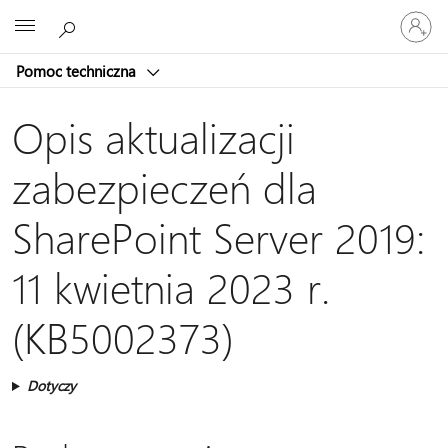
Zaloguj
Microsoft
się
do
Pomoc techniczna
swojego
konta
Opis aktualizacji
zabezpieczeń dla
SharePoint Server 2019:
11 kwietnia 2023 r.
(KB5002373)
Dotyczy