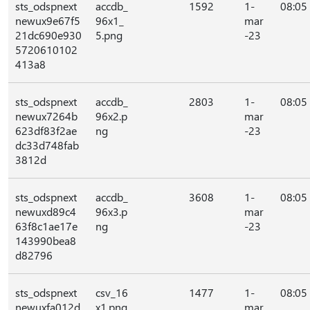
sts_odspnext
accdb_
1592
1-
08:05
newux9e67f5
96x1_
mar
21dc690e930
5.png
-23
5720610102
413a8
sts_odspnext
accdb_
2803
1-
08:05
newux7264b
96x2.p
mar
623df83f2ae
ng
-23
dc33d748fab
3812d
sts_odspnext
accdb_
3608
1-
08:05
newuxd89c4
96x3.p
mar
63f8c1ae17e
ng
-23
143990bea8
d82796
sts_odspnext
csv_16
1477
1-
08:05
newuxfa012d
x1.png
mar