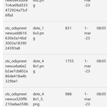
7c4ce0bd333
g
-23
472924a75cf
6fbd
sts_odspnext
dotx_1
831
1-
08:05
newuxdd616
6x3.pn
mar
630e3a14bd
g
-23
3003a18390
24393a8
sts_odspnext
dotx_4
1755
1-
08:05
newuxba6e2
8x1.pn
mar
b2ae7cb802a
g
-23
86de418a4b
329be1
sts_odspnext
dotx_4
988
1-
08:05
newux320ff6
8x1_5.
mar
210adaa358b
png
-23