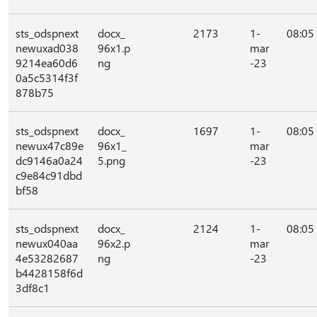
sts_odspnext
docx_
2173
1-
08:05
newuxad038
96x1.p
mar
9214ea60d6
ng
-23
0a5c5314f3f
878b75
sts_odspnext
docx_
1697
1-
08:05
newux47c89e
96x1_
mar
dc9146a0a24
5.png
-23
c9e84c91dbd
bf58
sts_odspnext
docx_
2124
1-
08:05
newux040aa
96x2.p
mar
4e53282687
ng
-23
b4428158f6d
3df8c1