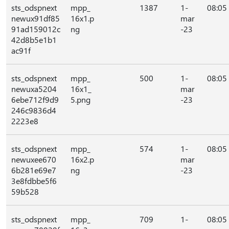
sts_odspnext
mpp_
1387
1-
08:05
newux91df85
16x1.p
mar
91ad159012c
ng
-23
42d8b5e1b1
ac91f
sts_odspnext
mpp_
500
1-
08:05
newuxa5204
16x1_
mar
6ebe712f9d9
5.png
-23
246c9836d4
2223e8
sts_odspnext
mpp_
574
1-
08:05
newuxee670
16x2.p
mar
6b281e69e7
ng
-23
3e8fdbbe5f6
59b528
sts_odspnext
mpp_
709
1-
08:05