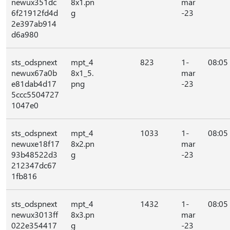
newux351dc
8x1.pn
mar
6f21912fd4d
g
-23
2e397ab914
d6a980
sts_odspnext
mpt_4
823
1-
08:05
newux67a0b
8x1_5.
mar
e81dab4d17
png
-23
5ccc5504727
1047e0
sts_odspnext
mpt_4
1033
1-
08:05
newuxe18f17
8x2.pn
mar
93b48522d3
g
-23
212347dc67
1fb816
sts_odspnext
mpt_4
1432
1-
08:05
newux3013ff
8x3.pn
mar
022e354417
g
-23