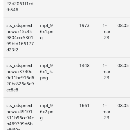
22d2061f1cd
fb546
sts_odspnext
mpt_9
1973
1-
08:05
newux15c45
6x1.pn
mar
9804ccc5301
g
-23
99bfd166177
d23f2
sts_odspnext
mpt_9
1348
1-
08:05
newux3740c
6x1_5.
mar
0c11be916d6
png
-23
20bc826a6e9
ec8e8
sts_odspnext
mpt_9
1661
1-
08:05
newux49101
6x2.pn
mar
311b96ce04c
g
-23
b469799d6b
e8f69a