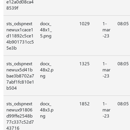
e12a0d08ca4
8539f
sts_odspnext
docx_
1029
1-
08:05
newux1cace1
48x1_
mar
d11892c5ce1
5.png
-23
4b901731cc5
5e3b
sts_odspnext
docx_
1325
1-
08:05
newux5d41b
48x2.p
mar
bae3b8702a7
ng
-23
7abf1fc810e1
b504
sts_odspnext
docx_
1852
1-
08:05
newux91806
48x3.p
mar
d99ffe2548b
ng
-23
77c337c52d7
43716