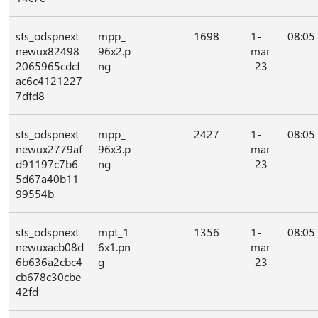
sts_odspnext
mpp_
1698
1-
08:05
newux82498
96x2.p
mar
2065965cdcf
ng
-23
ac6c4121227
7dfd8
sts_odspnext
mpp_
2427
1-
08:05
newux2779af
96x3.p
mar
d91197c7b6
ng
-23
5d67a40b11
99554b
sts_odspnext
mpt_1
1356
1-
08:05
newuxacb08d
6x1.pn
mar
6b636a2cbc4
g
-23
cb678c30cbe
42fd