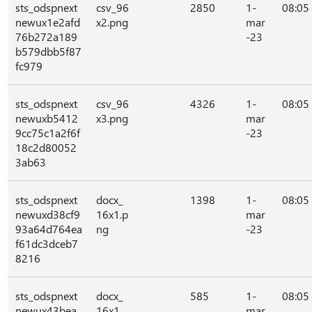
sts_odspnext
csv_96
2850
1-
08:05
newux1e2afd
x2.png
mar
76b272a189
-23
b579dbb5f87
fc979
sts_odspnext
csv_96
4326
1-
08:05
newuxb5412
x3.png
mar
9cc75c1a2f6f
-23
18c2d80052
3ab63
sts_odspnext
docx_
1398
1-
08:05
newuxd38cf9
16x1.p
mar
93a64d764ea
ng
-23
f61dc3dceb7
8216
sts_odspnext
docx_
585
1-
08:05
newux43bea
16x1_
mar