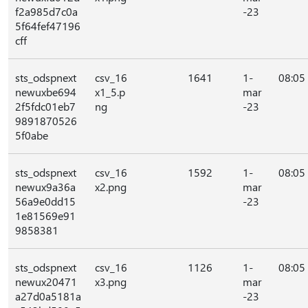
f2a985d7c0a
-23
5f64fef47196
cff
sts_odspnext
csv_16
1641
1-
08:05
newuxbe694
x1_5.p
mar
2f5fdc01eb7
ng
-23
9891870526
5f0abe
sts_odspnext
csv_16
1592
1-
08:05
newux9a36a
x2.png
mar
56a9e0dd15
-23
1e81569e91
9858381
sts_odspnext
csv_16
1126
1-
08:05
newux20471
x3.png
mar
a27d0a5181a
-23