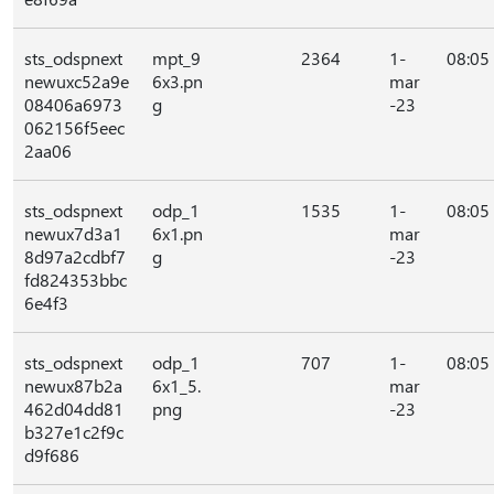
sts_odspnext
mpt_9
2364
1-
08:05
newuxc52a9e
6x3.pn
mar
08406a6973
g
-23
062156f5eec
2aa06
sts_odspnext
odp_1
1535
1-
08:05
newux7d3a1
6x1.pn
mar
8d97a2cdbf7
g
-23
fd824353bbc
6e4f3
sts_odspnext
odp_1
707
1-
08:05
newux87b2a
6x1_5.
mar
462d04dd81
png
-23
b327e1c2f9c
d9f686