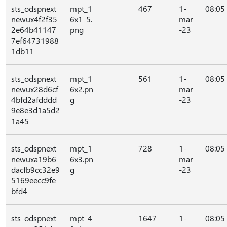
sts_odspnext
mpt_1
467
1-
08:05
newux4f2f35
6x1_5.
mar
2e64b41147
png
-23
7ef64731988
1db11
sts_odspnext
mpt_1
561
1-
08:05
newux28d6cf
6x2.pn
mar
4bfd2afdddd
g
-23
9e8e3d1a5d2
1a45
sts_odspnext
mpt_1
728
1-
08:05
newuxa19b6
6x3.pn
mar
dacfb9cc32e9
g
-23
5169eecc9fe
bfd4
sts_odspnext
mpt_4
1647
1-
08:05