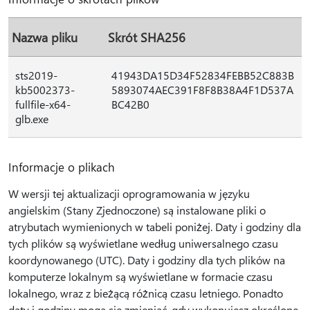
Nazwa pliku
Skrót SHA256
sts2019-
41943DA15D34F52834FEBB52C883B
kb5002373-
5893074AEC391F8F8B38A4F1D537A
fullfile-x64-
BC42B0
glb.exe
Informacje o plikach
W wersji tej aktualizacji oprogramowania w języku
angielskim (Stany Zjednoczone) są instalowane pliki o
atrybutach wymienionych w tabeli poniżej. Daty i godziny dla
tych plików są wyświetlane według uniwersalnego czasu
koordynowanego (UTC). Daty i godziny dla tych plików na
komputerze lokalnym są wyświetlane w formacie czasu
lokalnego, wraz z bieżącą różnicą czasu letniego. Ponadto
daty i godziny mogą się zmieniać, gdy wykonujesz określone