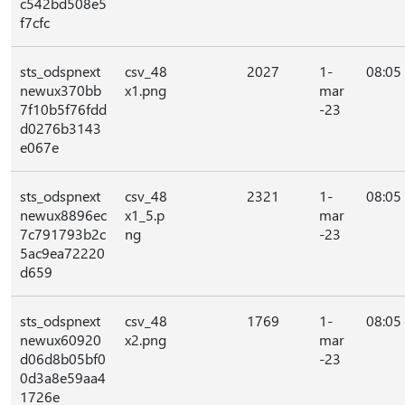
c542bd508e5
f7cfc
sts_odspnext
csv_48
2027
1-
08:05
newux370bb
x1.png
mar
7f10b5f76fdd
-23
d0276b3143
e067e
sts_odspnext
csv_48
2321
1-
08:05
newux8896ec
x1_5.p
mar
7c791793b2c
ng
-23
5ac9ea72220
d659
sts_odspnext
csv_48
1769
1-
08:05
newux60920
x2.png
mar
d06d8b05bf0
-23
0d3a8e59aa4
1726e