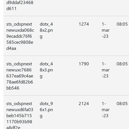
d9ddaf23468
d611
sts_odspnext
dotx_4
1274
1-
08:05
newuxda068c
8x2.pn
mar
9ecaddc76f6
g
-23
585cec9808e
d4aa
sts_odspnext
dotx_4
1790
1-
08:05
newuxc7686
8x3.pn
mar
637ea69c4ae
g
-23
78ae6fd82b6
bb546
sts_odspnext
dotx_9
2124
1-
08:05
newuxd6fa03
6x1.pn
mar
beb145b715
g
-23
1170b93b98
a8df2e