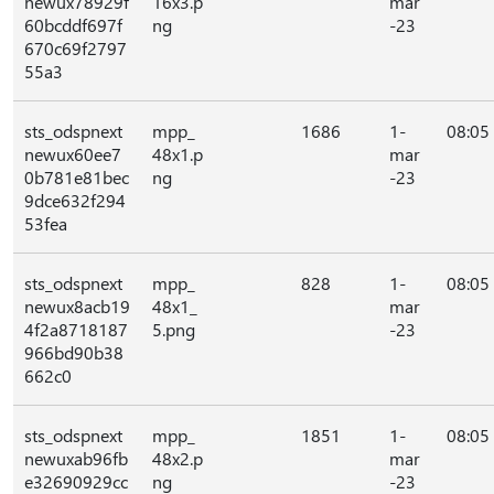
newux78929f
16x3.p
mar
60bcddf697f
ng
-23
670c69f2797
55a3
sts_odspnext
mpp_
1686
1-
08:05
newux60ee7
48x1.p
mar
0b781e81bec
ng
-23
9dce632f294
53fea
sts_odspnext
mpp_
828
1-
08:05
newux8acb19
48x1_
mar
4f2a8718187
5.png
-23
966bd90b38
662c0
sts_odspnext
mpp_
1851
1-
08:05
newuxab96fb
48x2.p
mar
e32690929cc
ng
-23