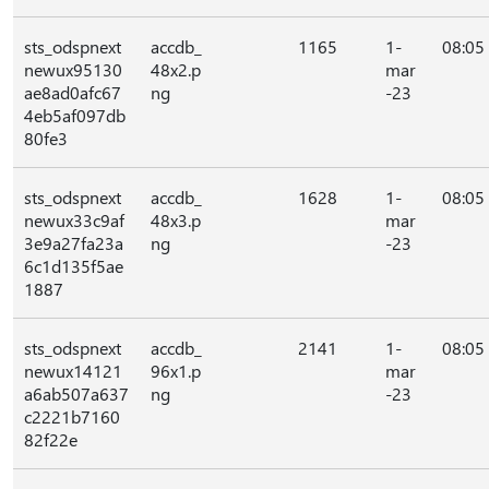
sts_odspnext
accdb_
1165
1-
08:05
newux95130
48x2.p
mar
ae8ad0afc67
ng
-23
4eb5af097db
80fe3
sts_odspnext
accdb_
1628
1-
08:05
newux33c9af
48x3.p
mar
3e9a27fa23a
ng
-23
6c1d135f5ae
1887
sts_odspnext
accdb_
2141
1-
08:05
newux14121
96x1.p
mar
a6ab507a637
ng
-23
c2221b7160
82f22e