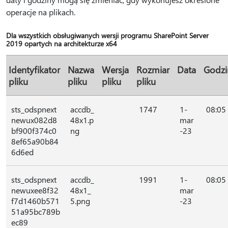
operacje na plikach.
Dla wszystkich obsługiwanych wersji programu SharePoint Server
2019 opartych na architekturze x64
Identyfikator
Nazwa
Wersja
Rozmiar
Data
Godzi
pliku
pliku
pliku
pliku
sts_odspnext
accdb_
1747
1-
08:05
newux082d8
48x1.p
mar
bf900f374c0
ng
-23
8ef65a90b84
6d6ed
sts_odspnext
accdb_
1991
1-
08:05
newuxee8f32
48x1_
mar
f7d1460b571
5.png
-23
51a95bc789b
ec89