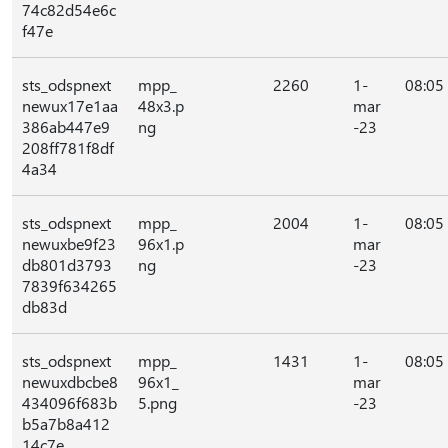
74c82d54e6c
f47e
sts_odspnext
mpp_
2260
1-
08:05
newux17e1aa
48x3.p
mar
386ab447e9
ng
-23
208ff781f8df
4a34
sts_odspnext
mpp_
2004
1-
08:05
newuxbe9f23
96x1.p
mar
db801d3793
ng
-23
7839f634265
db83d
sts_odspnext
mpp_
1431
1-
08:05
newuxdbcbe8
96x1_
mar
434096f683b
5.png
-23
b5a7b8a412
14c7e