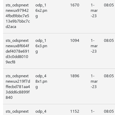
sts_odspnext
odp_1
1670
1-
08:05
newux97942
6x2.pn
mar
4fbd9bbc7e5
g
-23
13e9b7bbc7c
d2aca
sts_odspnext
odp_1
1094
1-
08:05
newux8f664f
6x3.pn
mar
def4078e691
g
-23
d3c0dd8010
9ecf8
sts_odspnext
odp_4
1896
1-
08:05
newux219f7d
8x1.pn
mar
ffecbd781aa4
g
-23
3ddd6c8899f
840
sts_odspnext
odp_4
1152
1-
08:05