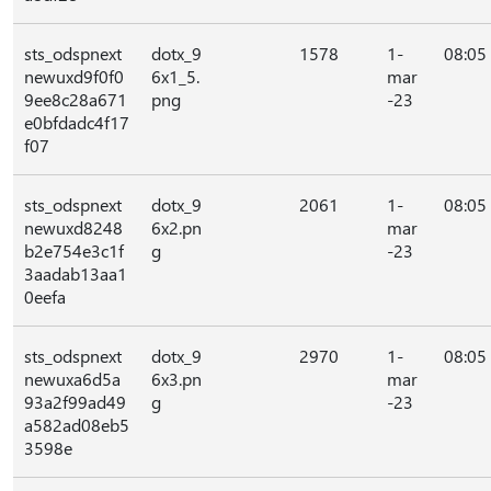
sts_odspnext
dotx_9
1578
1-
08:05
newuxd9f0f0
6x1_5.
mar
9ee8c28a671
png
-23
e0bfdadc4f17
f07
sts_odspnext
dotx_9
2061
1-
08:05
newuxd8248
6x2.pn
mar
b2e754e3c1f
g
-23
3aadab13aa1
0eefa
sts_odspnext
dotx_9
2970
1-
08:05
newuxa6d5a
6x3.pn
mar
93a2f99ad49
g
-23
a582ad08eb5
3598e