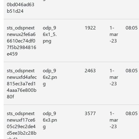
0bd046ad63
b51d24
sts_odspnext
odp_9
1922
1-
08:05
newux2fe6a6
6x1_5.
mar
6610ec74df0
png
-23
7f5b2984816
e459
sts_odspnext
odp_9
2463
1-
08:05
newuxfd4afec
6x2.pn
mar
815ec3a7ed1
g
-23
4aaa76e800b
80f
sts_odspnext
odp_9
3577
1-
08:05
newuxf17ce6
6x3.pn
mar
05c29ec2de4
g
-23
d5ee3b2c28b