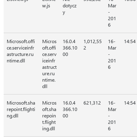
w.js
dotycz
Mar
y
-
201
6
Microsoft.offi
Micros
16.0.4
1,012,55
16-
14:54
ce.serviceinfr
oft.offi
366.10
2
Mar
astructure.ru
ce.serv
00
-
ntime.dll
iceinfr
201
astruct
6
ure.ru
ntime.
dll
Microsoft.sha
Micros
16.0.4
621,312
16-
14:54
repoint.flighti
oft.sha
366.10
Mar
ng.dll
repoin
00
-
t.flight
201
ing.dll
6