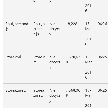
s
y
-
201
6
Spui_persond
Spui_p
Nie
18,228
15-
06:26
.js
erson
dotycz
Mar
d.js
y
-
201
6
Store.xml
Store.x
Nie
7,570,63
15-
06:25
ml
dotycz
0
Mar
y
-
201
6
Storeazure.x
Storea
Nie
7,568,06
15-
06:25
ml
zure.x
dotycz
8
Mar
ml
y
-
201