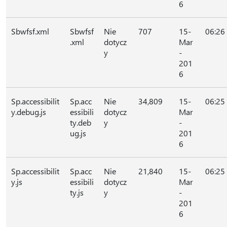
6
Sbwfsf.xml
Sbwfsf
Nie
707
15-
06:26
.xml
dotycz
Mar
y
-
201
6
Sp.accessibilit
Sp.acc
Nie
34,809
15-
06:25
y.debug.js
essibili
dotycz
Mar
ty.deb
y
-
ug.js
201
6
Sp.accessibilit
Sp.acc
Nie
21,840
15-
06:25
y.js
essibili
dotycz
Mar
ty.js
y
-
201
6