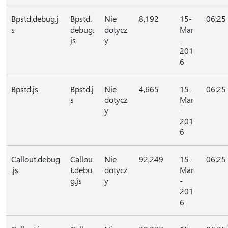
Bpstd.debug.j
Bpstd.
Nie
8,192
15-
06:25
s
debug.
dotycz
Mar
js
y
-
201
6
Bpstd.js
Bpstd.j
Nie
4,665
15-
06:25
s
dotycz
Mar
y
-
201
6
Callout.debug
Callou
Nie
92,249
15-
06:25
.js
t.debu
dotycz
Mar
g.js
y
-
201
6