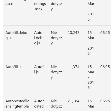
ascx
ettings
dotycz
Mar
.ascx
y
-
201
6
Autofill.debu
Autofil
Nie
20,247
15-
06:25
g.js
l.debu
dotycz
Mar
g.js
y
-
201
6
Autofill.js
Autofil
Nie
11,374
15-
06:25
l.js
dotycz
Mar
y
-
201
6
Autohostedlic
Autoh
Nie
21,184
15-
06:25
ensingtempla
ostedli
dotycz
Mar