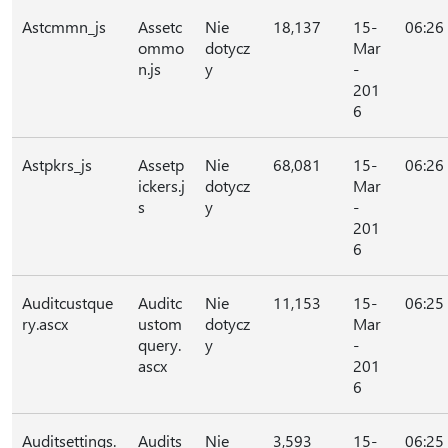
Astcmmn_js
Assetc
Nie
18,137
15-
06:26
ommo
dotycz
Mar
n.js
y
-
201
6
Astpkrs_js
Assetp
Nie
68,081
15-
06:26
ickers.j
dotycz
Mar
s
y
-
201
6
Auditcustque
Auditc
Nie
11,153
15-
06:25
ry.ascx
ustom
dotycz
Mar
query.
y
-
ascx
201
6
Auditsettings.
Audits
Nie
3,593
15-
06:25