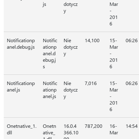
js
dotycz
Mar
y
-
201
6
Notificationp
Notific
Nie
14,100
15-
06:26
anel.debug.js
ationp
dotycz
Mar
anel.d
y
-
ebug.j
201
s
6
Notificationp
Notific
Nie
7,016
15-
06:26
anel.js
ationp
dotycz
Mar
anel.js
y
-
201
6
Onetnative_1.
Onetn
16.0.4
787,200
16-
14:54
dll
ative_
366.10
Mar
1.dll
00
-