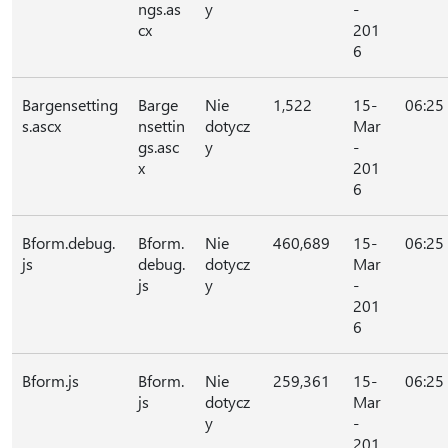
ngs.as
y
-
cx
201
6
Bargensetting
Barge
Nie
1,522
15-
06:25
s.ascx
nsettin
dotycz
Mar
gs.asc
y
-
x
201
6
Bform.debug.
Bform.
Nie
460,689
15-
06:25
js
debug.
dotycz
Mar
js
y
-
201
6
Bform.js
Bform.
Nie
259,361
15-
06:25
js
dotycz
Mar
y
-
201