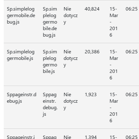
Sp.simplelog
Sp.sim
Nie
40,824
15-
06:25
germobile.de
plelog
dotycz
Mar
bug.js
germo
y
-
bile.de
201
bug.js
6
Sp.simplelog
Sp.sim
Nie
20,386
15-
06:25
germobile.js
plelog
dotycz
Mar
germo
y
-
bile.js
201
6
Sppageinstr.d
Sppag
Nie
1,923
15-
06:25
ebug.js
einstr.
dotycz
Mar
debug.
y
-
js
201
6
Sppageinstr.j
Sppag
Nie
1,394
15-
06:25