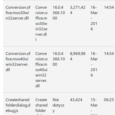
Conversion.of
Conve
16.0.4
3,271,42
16-
14:54
fice.mso30wi
rsion.o
366.10
4
Mar
n32server.dll
ffice.m
00
-
so30w
201
in32se
6
rver.dl
l
Conversion.of
Conve
16.0.4
8,969,98
16-
14:54
fice.mso40ui
rsion.o
366.10
4
Mar
win32server.
ffice.m
00
-
dll
so40ui
201
win32
6
server.
dll
Createshared
Create
Nie
43,424
15-
06:25
folderdialog.d
shared
dotycz
Mar
ebug.js
folder
y
-