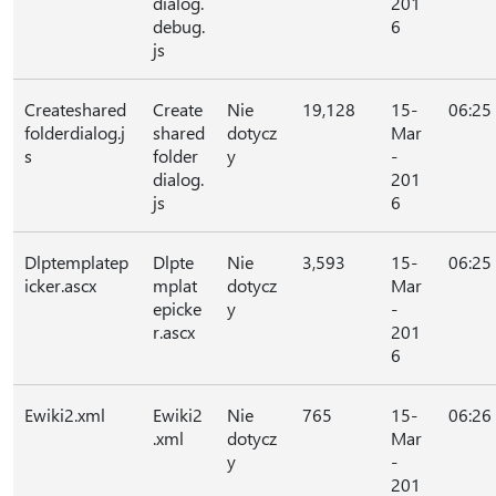
dialog.
201
debug.
6
js
Createshared
Create
Nie
19,128
15-
06:25
folderdialog.j
shared
dotycz
Mar
s
folder
y
-
dialog.
201
js
6
Dlptemplatep
Dlpte
Nie
3,593
15-
06:25
icker.ascx
mplat
dotycz
Mar
epicke
y
-
r.ascx
201
6
Ewiki2.xml
Ewiki2
Nie
765
15-
06:26
.xml
dotycz
Mar
y
-
201