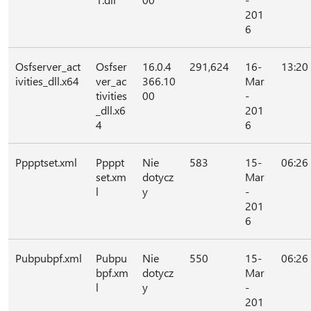
201
6
Osfserver_act
Osfser
16.0.4
291,624
16-
13:20
ivities_dll.x64
ver_ac
366.10
Mar
tivities
00
-
_dll.x6
201
4
6
Pppptset.xml
Ppppt
Nie
583
15-
06:26
set.xm
dotycz
Mar
l
y
-
201
6
Pubpubpf.xml
Pubpu
Nie
550
15-
06:26
bpf.xm
dotycz
Mar
l
y
-
201