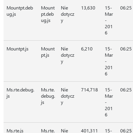
Mountpt.deb
Mount
Nie
13,630
15-
06:25
ug.js
pt.deb
dotycz
Mar
ug.js
y
-
201
6
Mountpt.js
Mount
Nie
6,210
15-
06:25
pt.js
dotycz
Mar
y
-
201
6
Ms.rte.debug.
Ms.rte.
Nie
714,718
15-
06:25
js
debug.
dotycz
Mar
js
y
-
201
6
Ms.rte.js
Ms.rte.
Nie
401,311
15-
06:25