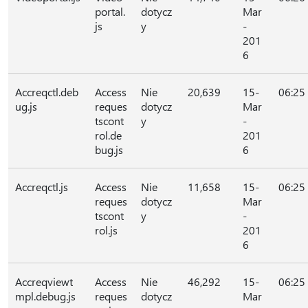
portal.
dotycz
Mar
js
y
-
201
6
Accreqctl.deb
Access
Nie
20,639
15-
06:25
ug.js
reques
dotycz
Mar
tscont
y
-
rol.de
201
bug.js
6
Accreqctl.js
Access
Nie
11,658
15-
06:25
reques
dotycz
Mar
tscont
y
-
rol.js
201
6
Accreqviewt
Access
Nie
46,292
15-
06:25
mpl.debug.js
reques
dotycz
Mar