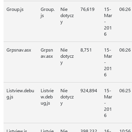
Group.js
Group.
Nie
76,619
15-
06:26
js
dotycz
Mar
y
-
201
6
Grpsnav.asx
Grpsn
Nie
8,751
15-
06:26
av.asx
dotycz
Mar
y
-
201
6
Listview.debu
Listvie
Nie
924,894
15-
06:25
g.js
w.deb
dotycz
Mar
ug.js
y
-
201
6
Listview.js
Listvie
Nie
398,232
16-
10:56