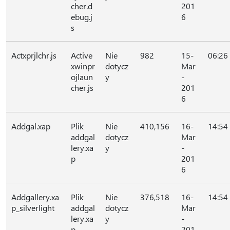
cher.d
201
ebug.j
6
s
Actxprjlchr.js
Active
Nie
982
15-
06:26
xwinpr
dotycz
Mar
ojlaun
y
-
cher.js
201
6
Addgal.xap
Plik
Nie
410,156
16-
14:54
addgal
dotycz
Mar
lery.xa
y
-
p
201
6
Addgallery.xa
Plik
Nie
376,518
16-
14:54
p_silverlight
addgal
dotycz
Mar
lery.xa
y
-
p
201