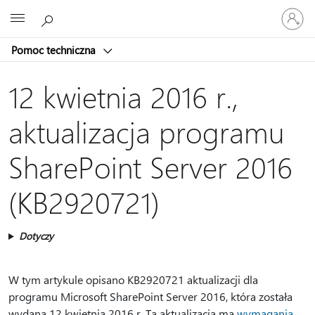
Zaloguj
Microsoft
się
do
Pomoc techniczna
swojego
konta
12 kwietnia 2016 r.,
aktualizacja programu
SharePoint Server 2016
(KB2920721)
Dotyczy
W tym artykule opisano KB2920721 aktualizacji dla
programu Microsoft SharePoint Server 2016, która została
wydana 12 kwietnia 2016 r. Ta aktualizacja ma
wymagania