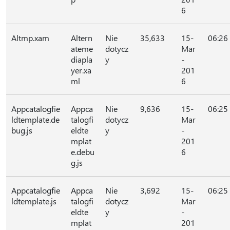
6
Altmp.xam
Altern
Nie
35,633
15-
06:26
ateme
dotycz
Mar
diapla
y
-
yer.xa
201
ml
6
Appcatalogfie
Appca
Nie
9,636
15-
06:25
ldtemplate.de
talogfi
dotycz
Mar
bug.js
eldte
y
-
mplat
201
e.debu
6
g.js
Appcatalogfie
Appca
Nie
3,692
15-
06:25
ldtemplate.js
talogfi
dotycz
Mar
eldte
y
-
mplat
201