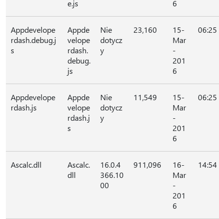
e.js
6
Appdevelope
Appde
Nie
23,160
15-
06:25
rdash.debug.j
velope
dotycz
Mar
s
rdash.
y
-
debug.
201
js
6
Appdevelope
Appde
Nie
11,549
15-
06:25
rdash.js
velope
dotycz
Mar
rdash.j
y
-
s
201
6
Ascalc.dll
Ascalc.
16.0.4
911,096
16-
14:54
dll
366.10
Mar
00
-
201
6