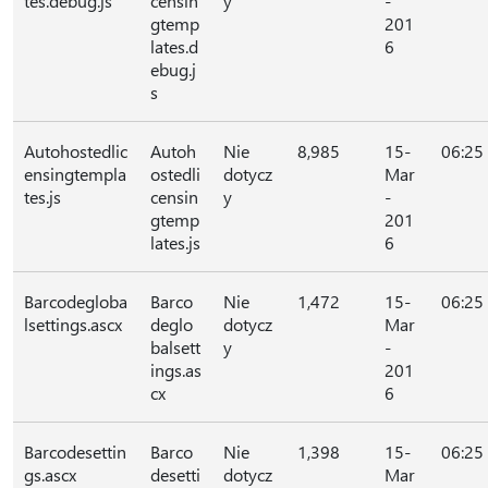
tes.debug.js
censin
y
-
gtemp
201
lates.d
6
ebug.j
s
Autohostedlic
Autoh
Nie
8,985
15-
06:25
ensingtempla
ostedli
dotycz
Mar
tes.js
censin
y
-
gtemp
201
lates.js
6
Barcodegloba
Barco
Nie
1,472
15-
06:25
lsettings.ascx
deglo
dotycz
Mar
balsett
y
-
ings.as
201
cx
6
Barcodesettin
Barco
Nie
1,398
15-
06:25
gs.ascx
desetti
dotycz
Mar