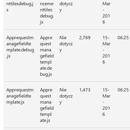
nttilesdebug.j
nceme
dotycz
Mar
s
nttiles
y
-
debug.
201
js
6
Apprequestm
Appre
Nie
2,769
15-
06:25
anagefieldte
quest
dotycz
Mar
mplate.debug
mana
y
-
.js
gefield
201
templ
6
ate.de
bug.js
Apprequestm
Appre
Nie
1,473
15-
06:25
anagefieldte
quest
dotycz
Mar
mplate.js
mana
y
-
gefield
201
templ
6
ate.js