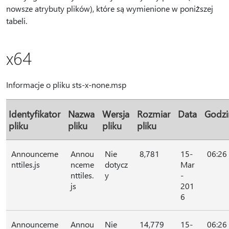
nowsze atrybuty plików), które są wymienione w poniższej
tabeli.
x64
Informacje o pliku sts-x-none.msp
Identyfikator
Nazwa
Wersja
Rozmiar
Data
Godzi
pliku
pliku
pliku
pliku
Announceme
Annou
Nie
8,781
15-
06:26
nttiles.js
nceme
dotycz
Mar
nttiles.
y
-
js
201
6
Announceme
Annou
Nie
14,779
15-
06:26