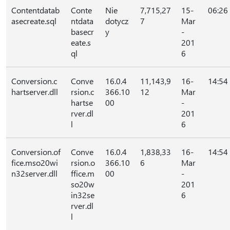
Contentdatab
Conte
Nie
7,715,27
15-
06:26
asecreate.sql
ntdata
dotycz
7
Mar
basecr
y
-
eate.s
201
ql
6
Conversion.c
Conve
16.0.4
11,143,9
16-
14:54
hartserver.dll
rsion.c
366.10
12
Mar
hartse
00
-
rver.dl
201
l
6
Conversion.of
Conve
16.0.4
1,838,33
16-
14:54
fice.mso20wi
rsion.o
366.10
6
Mar
n32server.dll
ffice.m
00
-
so20w
201
in32se
6
rver.dl
l