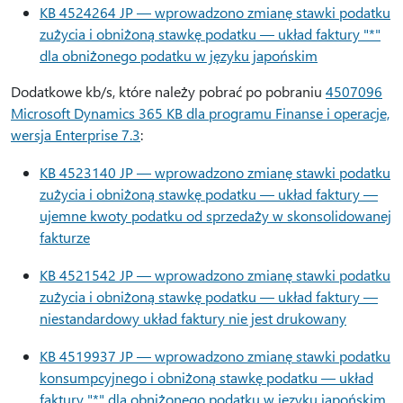
KB 4524264 JP — wprowadzono zmianę stawki podatku
zużycia i obniżoną stawkę podatku — układ faktury "*"
dla obniżonego podatku w języku japońskim
Dodatkowe kb/s, które należy pobrać po pobraniu
4507096
Microsoft Dynamics 365 KB dla programu Finanse i operacje,
wersja Enterprise 7.3
:
KB 4523140 JP — wprowadzono zmianę stawki podatku
zużycia i obniżoną stawkę podatku — układ faktury —
ujemne kwoty podatku od sprzedaży w skonsolidowanej
fakturze
KB 4521542 JP — wprowadzono zmianę stawki podatku
zużycia i obniżoną stawkę podatku — układ faktury —
niestandardowy układ faktury nie jest drukowany
KB 4519937 JP — wprowadzono zmianę stawki podatku
konsumpcyjnego i obniżoną stawkę podatku — układ
faktury "*" dla obniżonego podatku w języku japońskim