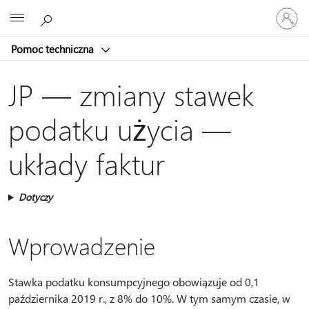
Zaloguj
Microsoft
się
do
Pomoc techniczna
swojego
konta
JP — zmiany stawek
podatku użycia —
układy faktur
Dotyczy
Wprowadzenie
Stawka podatku konsumpcyjnego obowiązuje od 0,1
października 2019 r., z 8% do 10%. W tym samym czasie, w