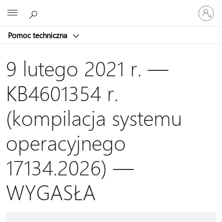
Zaloguj
Microsoft
się
do
Pomoc techniczna
swojego
konta
9 lutego 2021 r. —
KB4601354 r.
(kompilacja systemu
operacyjnego
17134.2026) —
WYGASŁA