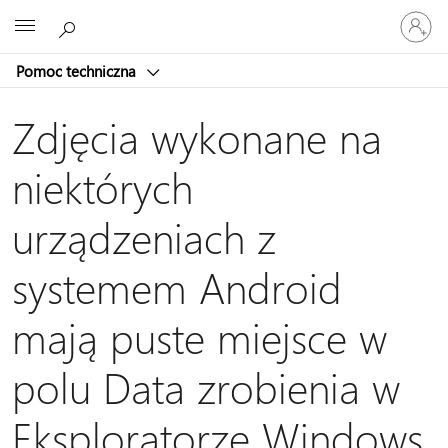
Zaloguj
Microsoft
się
do
Pomoc techniczna
swojego
konta
Zdjęcia wykonane na
niektórych
urządzeniach z
systemem Android
mają puste miejsce w
polu Data zrobienia w
Eksploratorze Windows