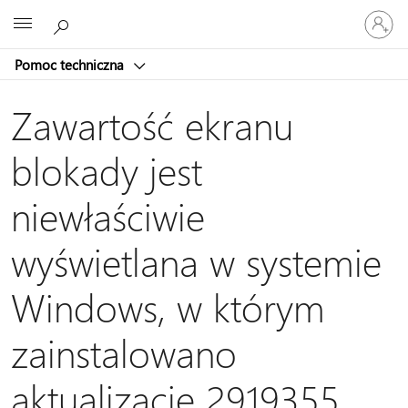
Zaloguj
Microsoft
się
do
Pomoc techniczna
swojego
konta
Zawartość ekranu
blokady jest
niewłaściwie
wyświetlana w systemie
Windows, w którym
zainstalowano
aktualizację 2919355