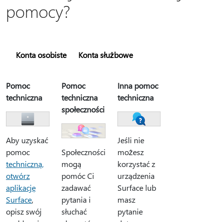
pomocy?
Konta osobiste
Konta służbowe
Pomoc
Pomoc
Inna pomoc
techniczna
techniczna
techniczna
społeczności
Aby uzyskać
Jeśli nie
pomoc
możesz
Społeczności
techniczną,
korzystać z
mogą
otwórz
urządzenia
pomóc Ci
aplikację
Surface lub
zadawać
Surface
,
masz
pytania i
opisz swój
pytanie
słuchać