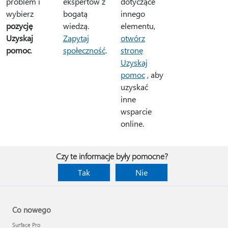
problem i
dotyczące
ekspertów z
wybierz
innego
bogatą
pozycję
elementu,
wiedzą.
Uzyskaj
otwórz
Zapytaj
pomoc
.
stronę
społeczność
.
Uzyskaj
pomoc
, aby
uzyskać
inne
wsparcie
online.
Czy te informacje były pomocne?
Tak
Nie
Co nowego
Surface Pro