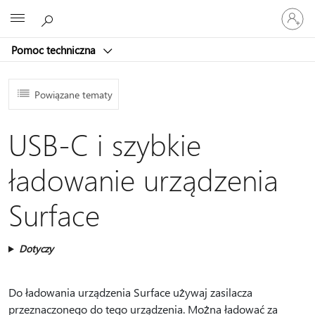
Zaloguj
Microsoft
się
do
Pomoc techniczna
swojego
konta
Powiązane tematy
USB-C i szybkie
ładowanie urządzenia
Surface
Dotyczy
Do ładowania urządzenia Surface używaj zasilacza
przeznaczonego do tego urządzenia. Można ładować za