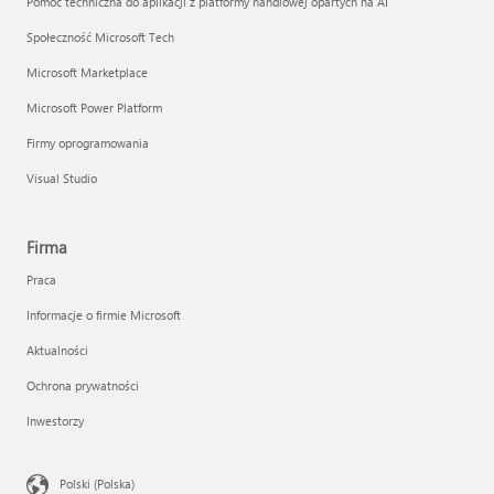
Pomoc techniczna do aplikacji z platformy handlowej opartych na AI
Społeczność Microsoft Tech
Microsoft Marketplace
Microsoft Power Platform
Firmy oprogramowania
Visual Studio
Firma
Praca
Informacje o firmie Microsoft
Aktualności
Ochrona prywatności
Inwestorzy
Polski (Polska)