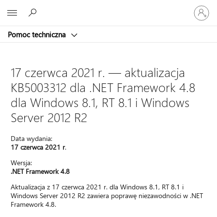
Zaloguj
Microsoft
się
do
Pomoc techniczna
swojego
konta
17 czerwca 2021 r. — aktualizacja
KB5003312 dla .NET Framework 4.8
dla Windows 8.1, RT 8.1 i Windows
Server 2012 R2
Data wydania:
17 czerwca 2021 r
.
Wersja:
.NET Framework 4.8
Aktualizacja z 17 czerwca 2021 r. dla Windows 8.1, RT 8.1 i
Windows Server 2012 R2 zawiera poprawę niezawodności w .NET
Framework 4.8.