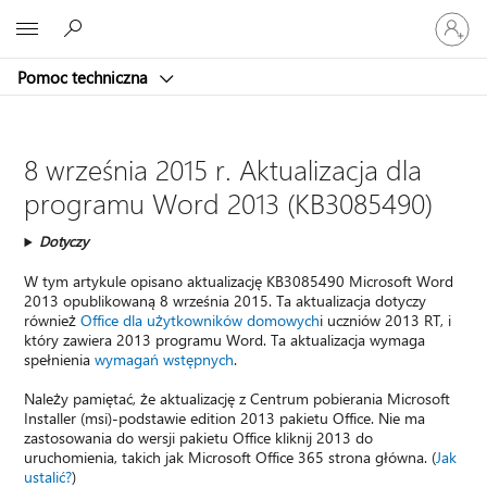
Zaloguj
Microsoft
się
do
Pomoc techniczna
swojego
konta
8 września 2015 r. Aktualizacja dla
programu Word 2013 (KB3085490)
Dotyczy
W tym artykule opisano aktualizację KB3085490 Microsoft Word
2013 opublikowaną 8 września 2015. Ta aktualizacja dotyczy
również
Office dla użytkowników domowych
i uczniów 2013 RT, i
który zawiera 2013 programu Word. Ta aktualizacja wymaga
spełnienia
wymagań wstępnych
.
Należy pamiętać, że aktualizację z Centrum pobierania Microsoft
Installer (msi)-podstawie edition 2013 pakietu Office. Nie ma
zastosowania do wersji pakietu Office kliknij 2013 do
uruchomienia, takich jak Microsoft Office 365 strona główna. (
Jak
ustalić?
)