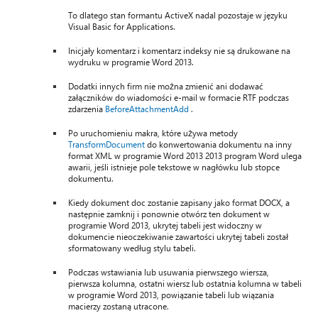
To dlatego stan formantu ActiveX nadal pozostaje w języku
Visual Basic for Applications.
Inicjały komentarz i komentarz indeksy nie są drukowane na
wydruku w programie Word 2013.
Dodatki innych firm nie można zmienić ani dodawać
załączników do wiadomości e-mail w formacie RTF podczas
zdarzenia
BeforeAttachmentAdd
.
Po uruchomieniu makra, które używa metody
TransformDocument
do konwertowania dokumentu na inny
format XML w programie Word 2013 2013 program Word ulega
awarii, jeśli istnieje pole tekstowe w nagłówku lub stopce
dokumentu.
Kiedy dokument doc zostanie zapisany jako format DOCX, a
następnie zamknij i ponownie otwórz ten dokument w
programie Word 2013, ukrytej tabeli jest widoczny w
dokumencie nieoczekiwanie zawartości ukrytej tabeli został
sformatowany według stylu tabeli.
Podczas wstawiania lub usuwania pierwszego wiersza,
pierwsza kolumna, ostatni wiersz lub ostatnia kolumna w tabeli
w programie Word 2013, powiązanie tabeli lub wiązania
macierzy zostaną utracone.