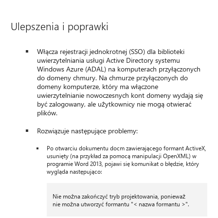
Ulepszenia i poprawki
Włącza rejestracji jednokrotnej (SSO) dla biblioteki
uwierzytelniania usługi Active Directory systemu
Windows Azure (ADAL) na komputerach przyłączonych
do domeny chmury. Na chmurze przyłączonych do
domeny komputerze, który ma włączone
uwierzytelnianie nowoczesnych kont domeny wydają się
być zalogowany, ale użytkownicy nie mogą otwierać
plików.
Rozwiązuje następujące problemy:
Po otwarciu dokumentu docm zawierającego formant ActiveX,
usunięty (na przykład za pomocą manipulacji OpenXML) w
programie Word 2013, pojawi się komunikat o błędzie, który
wygląda następująco:
Nie można zakończyć tryb projektowania, ponieważ
nie można utworzyć formantu "< nazwa formantu >".