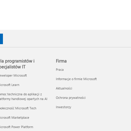
la programistów i
Firma
pecjalistów IT
Praca
eweloper Microsoft
Informacje o firmie Microsoft
crosoft Learn
Aktualności
moc techniczna do aplikacji z
Ochrona prywatności
atformy handlowej opartych na AI
Inwestorzy
ołeczność Microsoft Tech
icrosoft Marketplace
crosoft Power Platform