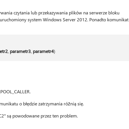
ania czytania lub przekazywania plików na serwerze bloku
t uruchomiony system Windows Server 2012. Ponadto komunikat
etr2
,
parametr3
,
parametr4
)
D_POOL_CALLER.
nikatu o błędzie zatrzymania różnią się.
C2" są powodowane przez ten problem.