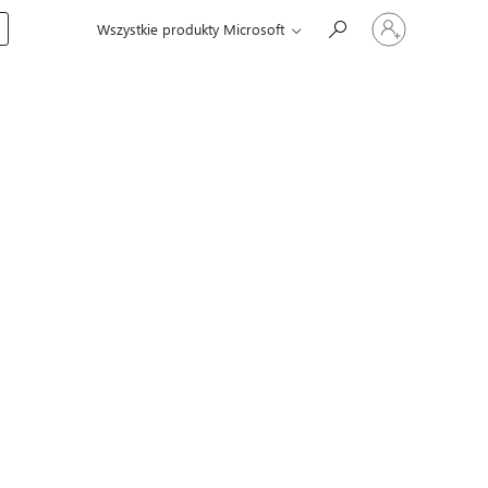
Zaloguj
Wszystkie produkty Microsoft
się
do
swojego
konta