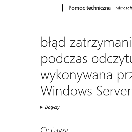
Microsoft
Pomoc techniczna
Microsof
błąd zatrzyman
podczas odczytu
wykonywana prz
Windows Server
Dotyczy
Objawy