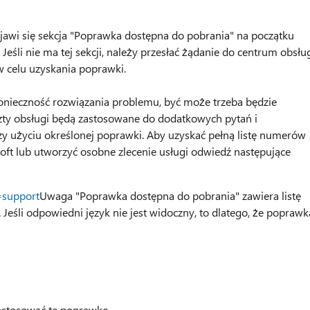
ojawi się sekcja "Poprawka dostępna do pobrania" na początku
eśli nie ma tej sekcji, należy przesłać żądanie do centrum obsłu
 w celu uzyskania poprawki.
onieczność rozwiązania problemu, być może trzeba będzie
szty obsługi będą zastosowane do dodatkowych pytań i
y użyciu określonej poprawki. Aby uzyskać pełną listę numerów
soft lub utworzyć osobne zlecenie usługi odwiedź następujące
=support
Uwaga "Poprawka dostępna do pobrania" zawiera listę
 Jeśli odpowiedni język nie jest widoczny, to dlatego, że poprawk
stosować tę poprawkę.