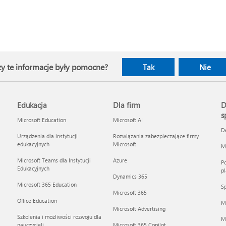
y te informacje były pomocne?
Tak
Nie
Edukacja
Dla firm
D
s
Microsoft Education
Microsoft AI
D
Urządzenia dla instytucji
Rozwiązania zabezpieczające firmy
edukacyjnych
Microsoft
Mi
Microsoft Teams dla Instytucji
Azure
Po
Edukacyjnych
pl
Dynamics 365
Microsoft 365 Education
Sp
Microsoft 365
Office Education
M
Microsoft Advertising
Szkolenia i możliwości rozwoju dla
Mi
nauczycieli
Microsoft 365 Copilot