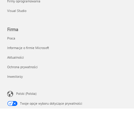
Firmy oprogramowania
Visual Studio
Firma
Praca
Informacje o firmie Microsoft
Aktualności
Ochrona prywatności
Inwestorzy
Polski (Polska)
Twoje opcje wyboru dotyczące prywatności
Zasady prywatności dotyczące zdrowia użytkowników
Skontaktuj się z Microsoft
Ochrona prywatności
Zasady użytkowania