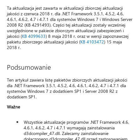
Ta aktualizacja jest zawarta w aktualizacji zbiorczej aktualizacji
jakości z czerwca 2018 r. dla .NET Framework 3.5.1, 4.5.2, 4.6,
4.6.1, 4.6.2, 4.7 i 4.7.1 dla systemów Windows 7 i Windows Server
2008 R2 (KB 4291493). Części tej aktualizacji zostały wcześniej
uwzględnione w pakiecie zbiorczym aktualizacji zabezpieczeń i
jakości (
KB 4099633
) 8 maja 2018 r. oraz w wersji zapoznawczej
pakietu zbiorczego aktualizacji jakości (
KB 4103472
) 15 maja
2018 r.
Podsumowanie
Ten artykuł zawiera listę pakietów zbiorczych aktualizacji jakości
dla .NET Framework 3.5.1, 4.5.2, 4.6, 4.6.1, 4.6.2, 4.7 i 4.7.1 dla
systemów Windows 7 z dodatkiem SP1 i Server 2008 R2 z
dodatkiem SP1.
Ważne
Wszystkie aktualizacje programów .NET Framework 4.6,
4.6.1, 4.6.2, 4.7 i 4.7.1 wymagają zainstalowania
d3dcompiler_47.dll. Zalecamy zainstalowanie
dołączonego d3dcompiler_47.dll przed zastosowaniem