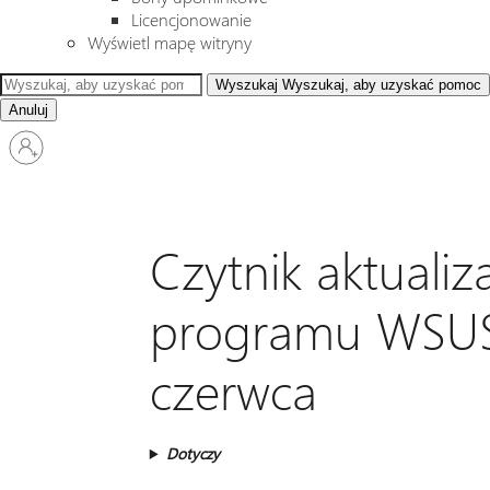
Licencjonowanie
Wyświetl mapę witryny
Wyszukaj
Wyszukaj, aby uzyskać pomoc
Anuluj
Zaloguj
się
do
swojego
konta
Czytnik aktualiza
programu WSUS 
czerwca
Dotyczy