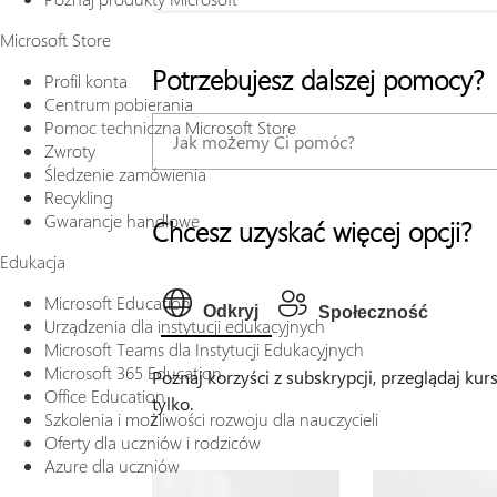
Microsoft Store
Potrzebujesz dalszej pomocy?
Profil konta
Centrum pobierania
Pomoc techniczna Microsoft Store
Zwroty
Śledzenie zamówienia
Recykling
Gwarancje handlowe
Chcesz uzyskać więcej opcji?
Edukacja
Microsoft Education
Odkryj
Społeczność
Urządzenia dla instytucji edukacyjnych
Microsoft Teams dla Instytucji Edukacyjnych
Microsoft 365 Education
Poznaj korzyści z subskrypcji, przeglądaj kur
Office Education
tylko.
Szkolenia i możliwości rozwoju dla nauczycieli
Oferty dla uczniów i rodziców
Azure dla uczniów