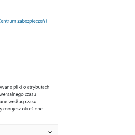
entrum zabezpieczeń i
owane pliki o atrybutach
iwersalnego czasu
lane według czasu
wykonujesz określone