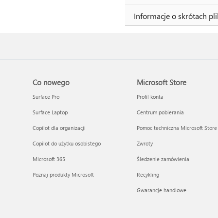
Informacje o skrótach pl
Co nowego
Microsoft Store
Surface Pro
Profil konta
Surface Laptop
Centrum pobierania
Copilot dla organizacji
Pomoc techniczna Microsoft Store
Copilot do użytku osobistego
Zwroty
Microsoft 365
Śledzenie zamówienia
Poznaj produkty Microsoft
Recykling
Gwarancje handlowe