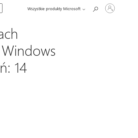
Zaloguj
Wszystkie produkty Microsoft
się
do
swojego
konta
ach
u Windows
ń: 14