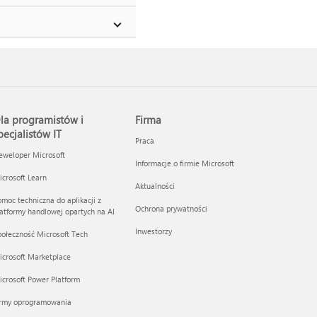
la programistów i
Firma
pecjalistów IT
Praca
eweloper Microsoft
Informacje o firmie Microsoft
crosoft Learn
Aktualności
moc techniczna do aplikacji z
Ochrona prywatności
atformy handlowej opartych na AI
Inwestorzy
ołeczność Microsoft Tech
icrosoft Marketplace
crosoft Power Platform
irmy oprogramowania