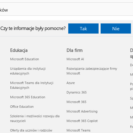
ików
Czy te informacje były pomocne?
Tak
Nie
Edukacja
Dla firm
D
s
Microsoft Education
Microsoft AI
D
Urządzenia dla instytucji
Rozwiązania zabezpieczające firmy
edukacyjnych
Microsoft
Mi
Microsoft Teams dla Instytucji
Azure
Po
Edukacyjnych
pl
Dynamics 365
Microsoft 365 Education
Sp
Microsoft 365
Office Education
M
Microsoft Advertising
Szkolenia i możliwości rozwoju dla
Mi
nauczycieli
Microsoft 365 Copilot
F
Oferty dla uczniów i rodziców
Microsoft Teams