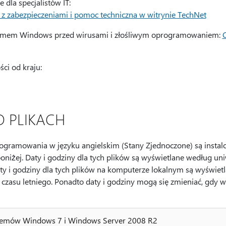
 dla specjalistów IT:
 zabezpieczeniami i pomoc techniczna w witrynie TechNet
emem Windows przed wirusami i złośliwym oprogramowaniem:
C
ci od kraju:
O PLIKACH
programowania w języku angielskim (Stany Zjednoczone) są instal
niżej. Daty i godziny dla tych plików są wyświetlane według un
y i godziny dla tych plików na komputerze lokalnym są wyświet
 czasu letniego. Ponadto daty i godziny mogą się zmieniać, gdy 
ystemów Windows 7 i Windows Server 2008 R2