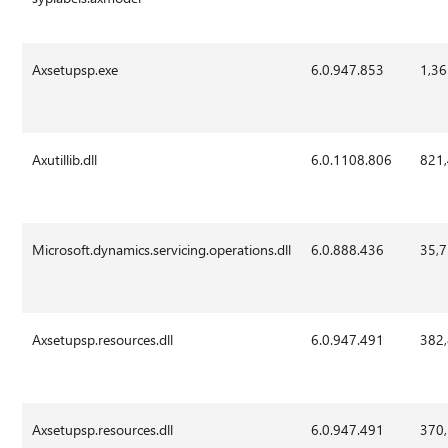
Axsetupsp.exe
6.0.947.853
1,36
Axutillib.dll
6.0.1108.806
821
Microsoft.dynamics.servicing.operations.dll
6.0.888.436
35,
Axsetupsp.resources.dll
6.0.947.491
382
Axsetupsp.resources.dll
6.0.947.491
370