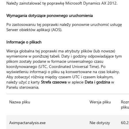
Należy zainstalować tę poprawkę Microsoft Dynamics AX 2012.
Wymagania dotyczące ponownego uruchomienia
Po zastosowaniu tej poprawki należy ponownie uruchomić usługę
Serwer obiektów aplikacji (AOS).
Informacje o plikach
Wersja globalna tej poprawki ma atrybuty plików (lub nowsze)
wymienione w poniższej tabeli. Daty i godziny odpowiadające tym
plikom zostały podane w formacie uniwersalnego czasu
koordynowanego (UTC, Coordinated Universal Time). Po
wyświetleniu informacji o pliku są konwertowane na czas lokalny.
Aby zobaczyć różnicę między czasem UTC i czasem lokalnym,
należy użyć z karty
Strefa czasowa
w aplecie
Data i godzina
w
Panelu sterowania.
Nazwa pliku
Wersja pliku
Roz
plik
Aximpactanalysis.exe
Nie dotyczy
60,