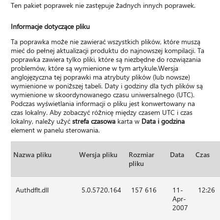
Ten pakiet poprawek nie zastępuje żadnych innych poprawek.
Informacje dotyczące pliku
Ta poprawka może nie zawierać wszystkich plików, które muszą
mieć do pełnej aktualizacji produktu do najnowszej kompilacji. Ta
poprawka zawiera tylko pliki, które są niezbędne do rozwiązania
problemów, które są wymienione w tym artykule.Wersja
anglojęzyczna tej poprawki ma atrybuty plików (lub nowsze)
wymienione w poniższej tabeli. Daty i godziny dla tych plików są
wymienione w skoordynowanego czasu uniwersalnego (UTC).
Podczas wyświetlania informacji o pliku jest konwertowany na
czas lokalny. Aby zobaczyć różnicę między czasem UTC i czas
lokalny, należy użyć
strefa czasowa
karta w
Data i godzina
element w panelu sterowania.
Nazwa pliku
Wersja pliku
Rozmiar
Data
Czas
pliku
Authdflt.dll
5.0.5720.164
157 616
11-
12:26
Apr-
2007