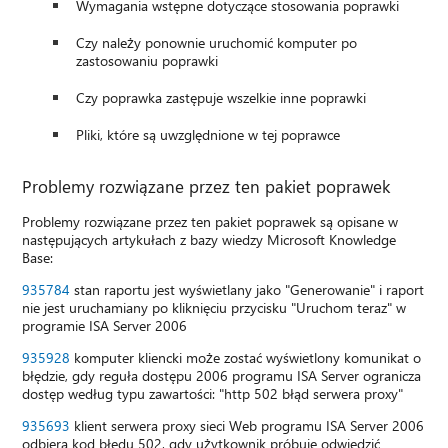
Wymagania wstępne dotyczące stosowania poprawki
Czy należy ponownie uruchomić komputer po
zastosowaniu poprawki
Czy poprawka zastępuje wszelkie inne poprawki
Pliki, które są uwzględnione w tej poprawce
Problemy rozwiązane przez ten pakiet poprawek
Problemy rozwiązane przez ten pakiet poprawek są opisane w
następujących artykułach z bazy wiedzy Microsoft Knowledge
Base:
935784
stan raportu jest wyświetlany jako "Generowanie" i raport
nie jest uruchamiany po kliknięciu przycisku "Uruchom teraz" w
programie ISA Server 2006
935928
komputer kliencki może zostać wyświetlony komunikat o
błędzie, gdy reguła dostępu 2006 programu ISA Server ogranicza
dostęp według typu zawartości: "http 502 błąd serwera proxy"
935693
klient serwera proxy sieci Web programu ISA Server 2006
odbiera kod błędu 502, gdy użytkownik próbuje odwiedzić