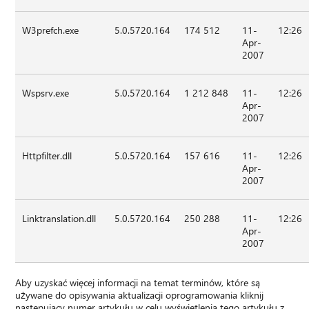
W3prefch.exe
5.0.5720.164
174 512
11-
12:26
Apr-
2007
Wspsrv.exe
5.0.5720.164
1 212 848
11-
12:26
Apr-
2007
Httpfilter.dll
5.0.5720.164
157 616
11-
12:26
Apr-
2007
Linktranslation.dll
5.0.5720.164
250 288
11-
12:26
Apr-
2007
Aby uzyskać więcej informacji na temat terminów, które są
używane do opisywania aktualizacji oprogramowania kliknij
następujący numer artykułu w celu wyświetlenia tego artykułu z