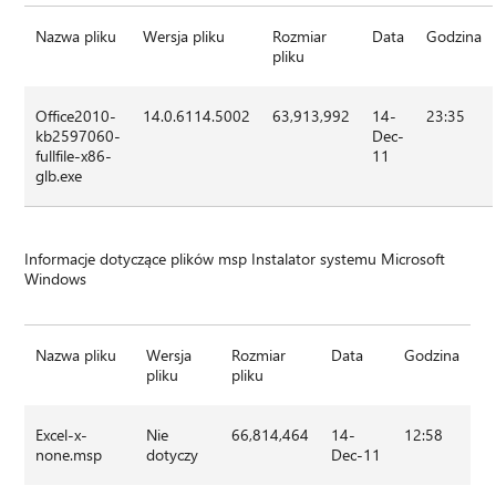
Nazwa pliku
Wersja pliku
Rozmiar
Data
Godzina
pliku
Office2010-
14.0.6114.5002
63,913,992
14-
23:35
kb2597060-
Dec-
fullfile-x86-
11
glb.exe
Informacje dotyczące plików msp Instalator systemu Microsoft
Windows
Nazwa pliku
Wersja
Rozmiar
Data
Godzina
pliku
pliku
Excel-x-
Nie
66,814,464
14-
12:58
none.msp
dotyczy
Dec-11