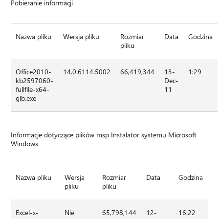
Pobieranie informacji
Nazwa pliku
Wersja pliku
Rozmiar
Data
Godzina
pliku
Office2010-
14.0.6114.5002
66,419,344
13-
1:29
kb2597060-
Dec-
fullfile-x64-
11
glb.exe
Informacje dotyczące plików msp Instalator systemu Microsoft
Windows
Nazwa pliku
Wersja
Rozmiar
Data
Godzina
pliku
pliku
Excel-x-
Nie
65,798,144
12-
16:22