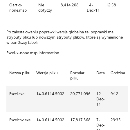
Oart-x-
Nie
8,414,208
14-
12:58
none.msp
dotyczy
Dec-11
Po zainstalowaniu poprawki wersja globalna tej poprawki ma
atrybuty pliku lub nowszym atrybuty plików, które są wymienione
w poniższej tabeli:
Excel-x-none.msp information
Nazwa pliku
Wersja pliku
Rozmiar
Data
Godzina
pliku
Excel.exe
14.0.6114.5002
20,771,096
12-
9:12
Dec-
11
Excelcnv.exe
14.0.6114.5002
17,817,368
7-
23:35
Dec-