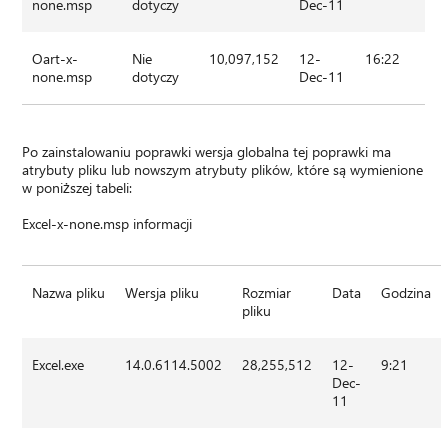
none.msp
dotyczy
Dec-11
Oart-x-
Nie
10,097,152
12-
16:22
none.msp
dotyczy
Dec-11
Po zainstalowaniu poprawki wersja globalna tej poprawki ma
atrybuty pliku lub nowszym atrybuty plików, które są wymienione
w poniższej tabeli:
Excel-x-none.msp informacji
Nazwa pliku
Wersja pliku
Rozmiar
Data
Godzina
pliku
Excel.exe
14.0.6114.5002
28,255,512
12-
9:21
Dec-
11