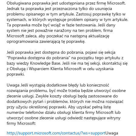
Obsługiwana poprawka jest udostępniana przez firmę Microsoft.
Jednak ta poprawka jest przeznaczona tylko do usunięcia
problemu opisanego w tym artykule. Zastosuj poprawkę tylko w
systemach, w których występuje problem opisany w tym artykule.
Ta poprawka może być wciąż w fazie testowania. Jeśli dany
system nie jest poważnie narażony na ten problem, firma
Microsoft zaleca, aby poczekać na następną aktualizację
oprogramowania zawierającą tę poprawkę.
Jeśli poprawka jest dostępna do pobrania, pojawi się sekcja
"Poprawka dostępna do pobrania" na początku tego artykułu z
bazy wiedzy Knowledge Base. Jeśli nie ma tej sekcji, skontaktuj się
z Obsługą i Wsparciem Klienta Microsoft w celu uzyskania
poprawki.
Uwaga Jeśli wystąpią dodatkowe błędy lub konieczność
rozwiązania problemu, być może trzeba będzie utworzyć osobne
zlecenie usługi. Zwykłe koszty obsługi będą zastosowane do
dodatkowych pytań i problemów, których nie można rozwiązać
przy użyciu określonej poprawki. Aby uzyskać pełną listę
numerów telefonów działu obsługi klienta firmy Microsoft lub
utworzyć osobne zlecenie usługi odwiedź następujące witryny
firmy Microsoft:
http://support.microsoft.com/contactus/?ws=support
Uwaga