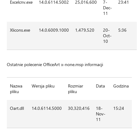
Excelcnv.exe
14.0.6114.5002
25,016,600
7-
23:41
Dec-
11
Xlicons.exe
14.0.6009.1000
1,479,520
20-
5:36
Oct-
10
Ostatnie polecenie OfficeArt x-none.msp informacji
Nazwa
Wersja pliku
Rozmiar
Data
Godzina
pliku
pliku
Oart.dll
14.0.6114.5000
30,320,416
18-
15:24
Nov-
11