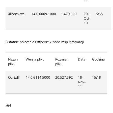
11
Xlicons.exe
14.0.6009.1000
1,479,520
20-
5:35
Oct-
10
Ostatnie polecenie OfficeArt x-none.msp informacji
Nazwa
Wersja pliku
Rozmiar
Data
Godzina
pliku
pliku
Oart.dll
14.0.6114.5000
20,527,392
18-
15:18
Nov-
11
x64