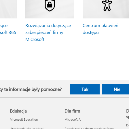
zące
Rozwiązania dotyczące
Centrum ułatwień
soft 365
zabezpieczeń firmy
dostępu
Microsoft
y te informacje były pomocne?
Tak
Nie
Edukacja
Dla firm
D
s
Microsoft Education
Microsoft AI
D
Urządzenia dla instytucji
Rozwiązania zabezpieczające firmy