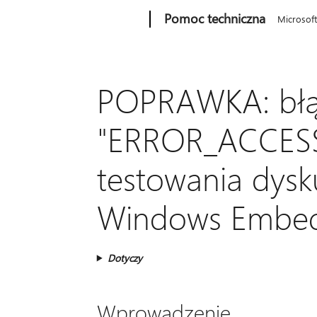
Microsoft
Pomoc techniczna
Microsof
POPRAWKA: bł
"ERROR_ACCESS
testowania dys
Windows Embe
Dotyczy
Wprowadzenie