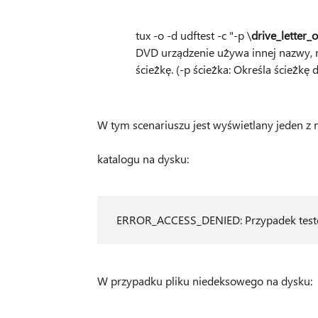
tux -o -d udftest -c "-p \
drive_letter_
DVD urządzenie używa innej nazwy, m
ścieżkę. (-p ścieżka: Określa ścieżkę 
W tym scenariuszu jest wyświetlany jeden z
katalogu na dysku:
ERROR_ACCESS_DENIED: Przypadek tes
W przypadku pliku niedeksowego na dysku: