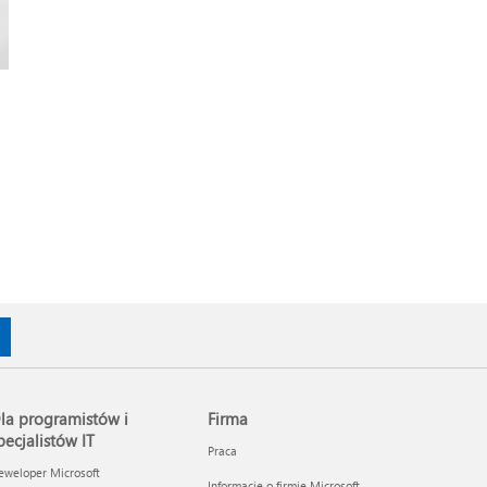
la programistów i
Firma
pecjalistów IT
Praca
eweloper Microsoft
Informacje o firmie Microsoft