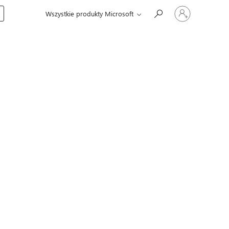
Zaloguj
Wszystkie produkty Microsoft
się
do
swojego
konta