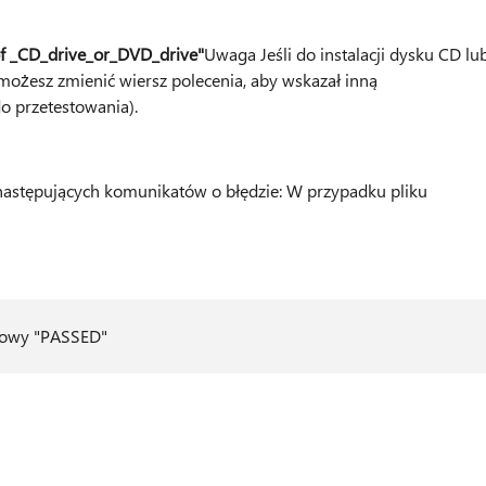
of _CD_drive_or_DVD_drive"
Uwaga Jeśli do instalacji dysku CD lu
ożesz zmienić wiersz polecenia, aby wskazał inną
do przetestowania).
 następujących komunikatów o błędzie: W przypadku pliku
towy "PASSED"