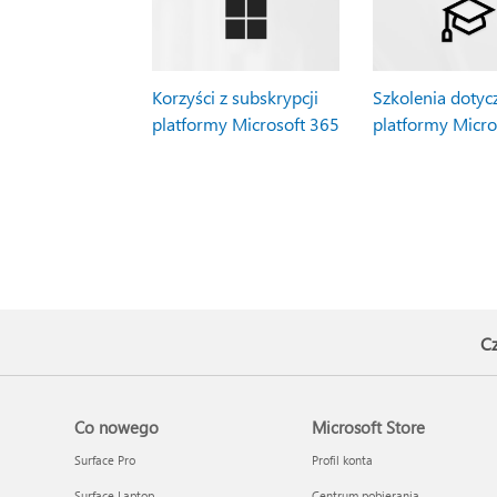
Korzyści z subskrypcji
Szkolenia dotyc
platformy Microsoft 365
platformy Micro
Cz
Co nowego
Microsoft Store
Surface Pro
Profil konta
Surface Laptop
Centrum pobierania