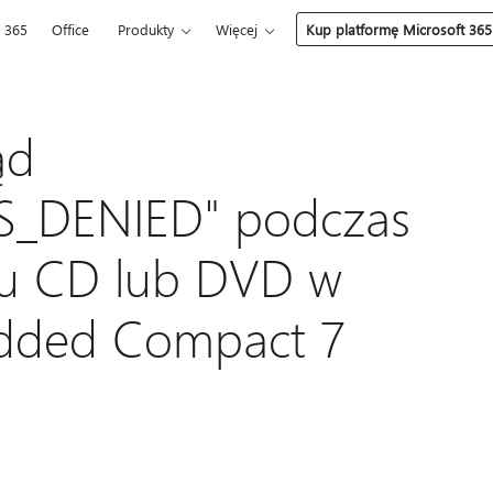
t 365
Office
Produkty
Więcej
Kup platformę Microsoft 365
ąd
_DENIED" podczas
ku CD lub DVD w
dded Compact 7