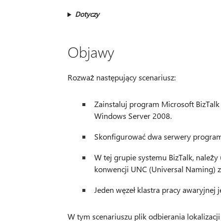
Dotyczy
Objawy
Rozważ następujący scenariusz:
Zainstaluj program Microsoft BizTal
Windows Server 2008.
Skonfigurować dwa serwery programu 
W tej grupie systemu BizTalk, należy 
konwencji UNC (Universal Naming) zda
Jeden węzeł klastra pracy awaryjnej j
W tym scenariuszu plik odbierania lokalizacji