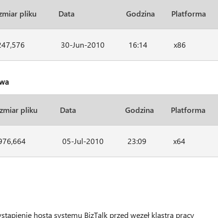
miar pliku
Data
Godzina
Platforma
247,576
30-Jun-2010
16:14
x86
owa
zmiar pliku
Data
Godzina
Platforma
976,664
05-Jul-2010
23:09
x64
stąpienie hosta systemu BizTalk przed węzeł klastra pracy