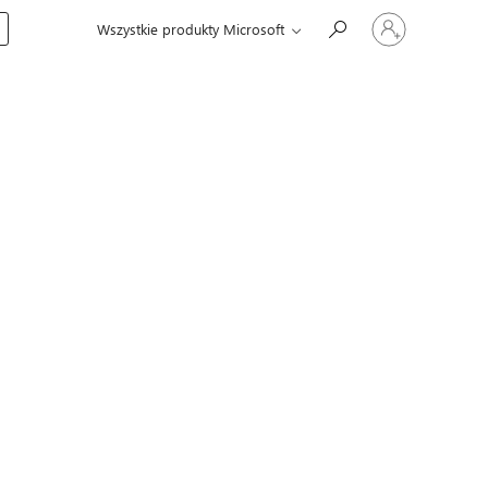
Zaloguj
Wszystkie produkty Microsoft
się
do
swojego
konta