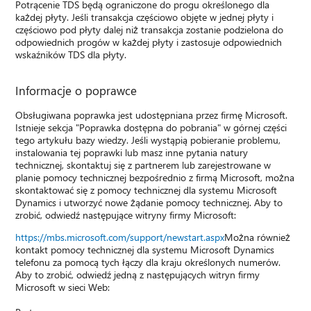
Potrącenie TDS będą ograniczone do progu określonego dla
każdej płyty. Jeśli transakcja częściowo objęte w jednej płyty i
częściowo pod płyty dalej niż transakcja zostanie podzielona do
odpowiednich progów w każdej płyty i zastosuje odpowiednich
wskaźników TDS dla płyty.
Informacje o poprawce
Obsługiwana poprawka jest udostępniana przez firmę Microsoft.
Istnieje sekcja "Poprawka dostępna do pobrania" w górnej części
tego artykułu bazy wiedzy. Jeśli wystąpią pobieranie problemu,
instalowania tej poprawki lub masz inne pytania natury
technicznej, skontaktuj się z partnerem lub zarejestrowane w
planie pomocy technicznej bezpośrednio z firmą Microsoft, można
skontaktować się z pomocy technicznej dla systemu Microsoft
Dynamics i utworzyć nowe żądanie pomocy technicznej. Aby to
zrobić, odwiedź następujące witryny firmy Microsoft:
https://mbs.microsoft.com/support/newstart.aspx
Można również
kontakt pomocy technicznej dla systemu Microsoft Dynamics
telefonu za pomocą tych łączy dla kraju określonych numerów.
Aby to zrobić, odwiedź jedną z następujących witryn firmy
Microsoft w sieci Web: