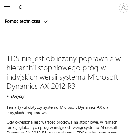
Zaloguj
Microsoft
się
do
Pomoc techniczna
swojego
konta
TDS nie jest obliczany poprawnie w
hierarchii stopniowego próg w
indyjskich wersji systemu Microsoft
Dynamics AX 2012 R3
Dotyczy
Ten artykuł dotyczy systemu Microsoft Dynamics AX dla
indyjskich (regionu w).
Gdy określona jest wartość progowa na stopniowe, w ramach
funkcji globalnych próg w indyjskich wersji systemu Microsoft
Dynamics AX 2012 R3, przy obliczaniu TDS nie jest poprawny.