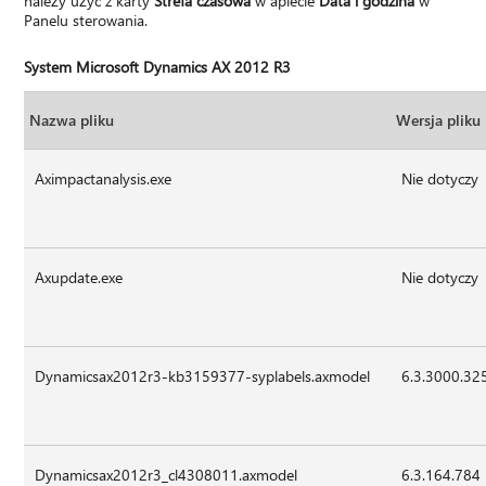
należy użyć z karty
Strefa czasowa
w aplecie
Data i godzina
w
Panelu sterowania.
System Microsoft Dynamics AX 2012 R3
Nazwa pliku
Wersja pliku
Aximpactanalysis.exe
Nie dotyczy
Axupdate.exe
Nie dotyczy
Dynamicsax2012r3-kb3159377-syplabels.axmodel
6.3.3000.32
Dynamicsax2012r3_cl4308011.axmodel
6.3.164.784