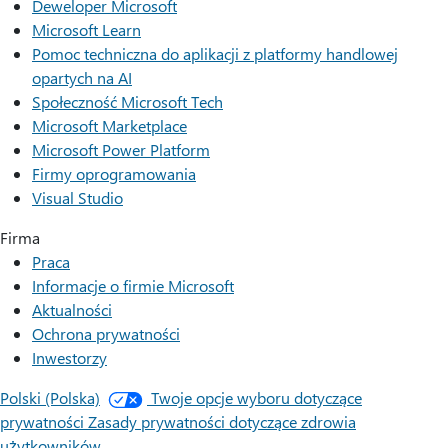
Deweloper Microsoft
Microsoft Learn
Pomoc techniczna do aplikacji z platformy handlowej
opartych na AI
Społeczność Microsoft Tech
Microsoft Marketplace
Microsoft Power Platform
Firmy oprogramowania
Visual Studio
Firma
Praca
Informacje o firmie Microsoft
Aktualności
Ochrona prywatności
Inwestorzy
Polski (Polska)
Twoje opcje wyboru dotyczące
prywatności
Zasady prywatności dotyczące zdrowia
użytkowników