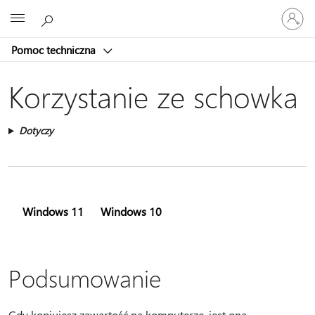
Zaloguj
Microsoft
się
do
Pomoc techniczna
swojego
konta
Korzystanie ze schowka
Dotyczy
Windows 11
Windows 10
Podsumowanie
Gdy kopiujesz zawartość na komputerze, jest ona