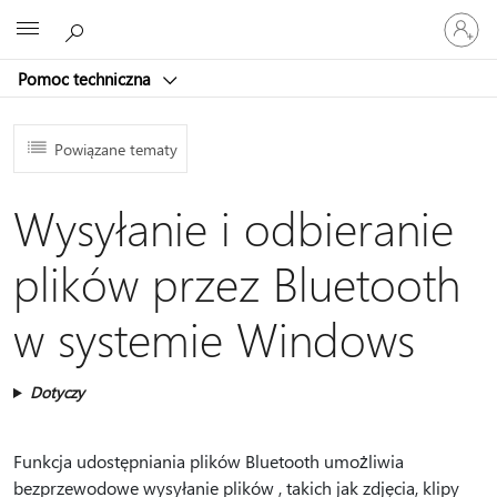
Zaloguj
Microsoft
się
do
Pomoc techniczna
swojego
konta
Powiązane tematy
Wysyłanie i odbieranie
plików przez Bluetooth
w systemie Windows
Dotyczy
Funkcja udostępniania plików Bluetooth umożliwia
bezprzewodowe wysyłanie plików , takich jak zdjęcia, klipy