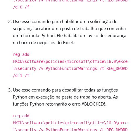
l\security /v PythonFunctionWarnings /t REG_DWORD
/d 0 /f
Use esse comando para habilitar uma solicitação de
segurança ao abrir uma pasta de trabalho que contenha
uma fórmula Python. Ele habilita um aviso de segurança
na barra de negócios do Excel.
reg add
HKCU\software\policies\microsoft\office\16.0\exce
l\security /v PythonFunctionWarnings /t REG_DWORD
/d 1 /f
Use esse comando para desabilitar todas as funções
Python em execução na pasta de trabalho aberta. As
funções Python retornarão o erro #BLOCKED!.
reg add
HKCU\software\policies\microsoft\office\16.0\exce
l\security /v PythonFunctionWarnings /t REG_DWORD