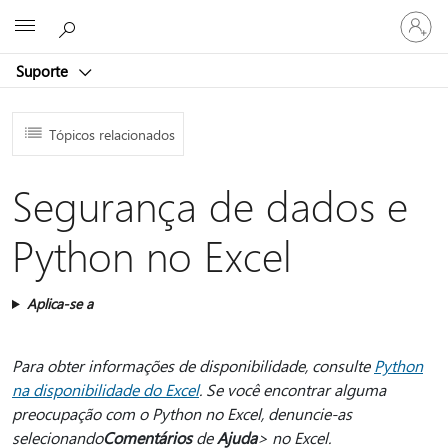
Entre
Microsoft
em
sua
Suporte
conta
Tópicos relacionados
Segurança de dados e
Python no Excel
Aplica-se a
Para obter informações de disponibilidade, consulte
Python
na disponibilidade do Excel
. Se você encontrar alguma
preocupação com o Python no Excel, denuncie-as
selecionando
Comentários
de
Ajuda
> no Excel.