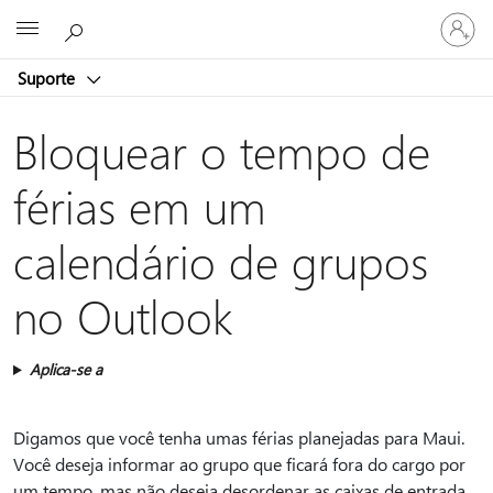
Entre
Microsoft
em
sua
Suporte
conta
Bloquear o tempo de
férias em um
calendário de grupos
no Outlook
Aplica-se a
Digamos que você tenha umas férias planejadas para Maui.
Você deseja informar ao grupo que ficará fora do cargo por
um tempo, mas não deseja desordenar as caixas de entrada