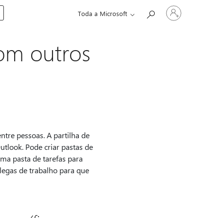
Entre
Toda a Microsoft
em
sua
conta
com outros
tre pessoas. A partilha de
utlook. Pode criar pastas de
uma pasta de tarefas para
olegas de trabalho para que