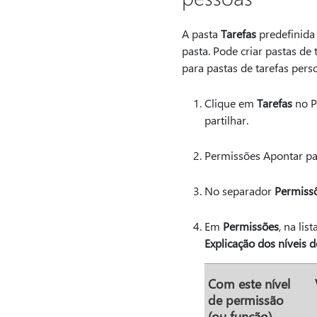
A pasta
Tarefas
predefinida 
pasta. Pode criar pastas de
para pastas de tarefas perso
Clique em
Tarefas
no Pa
partilhar.
Permissões Apontar p
No separador
Permiss
Em
Permissões
, na list
Explicação dos níveis 
Com este nível
de permissão
(ou função)