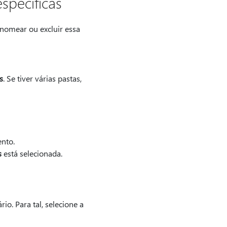
specíficas
enomear ou excluir essa
s
. Se tiver várias pastas,
nto.
s
está selecionada.
io. Para tal, selecione a