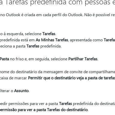
ta Tarefas predefinida com pessoas e
no Outlook é criada em cada perfil do Outlook. Não é possível r
o à esquerda, selecione
Tarefas
.
predefinida está em
As Minhas Tarefas
, apresentada como
Tarefa
leciona a pasta
Tarefas
predefinida.
Pasta
no friso e, em seguida, selecione
Partilhar Tarefas
.
o nome do destinatário da mensagem de convite de compartilhame
 caixa de marcar
Permitir que o destinatário veja a pasta de tarefa
lterar o
Assunto
.
edir permissões para ver a pasta
Tarefas
predefinida do destinatár
ermissão para ver a pasta Tarefas do destinatário
.