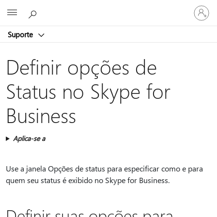
Entre
Microsoft
em
sua
Suporte
conta
Definir opções de
Status no Skype for
Business
Aplica-se a
Use a janela Opções de status para especificar como e para
quem seu status é exibido no Skype for Business.
Definir suas opções para