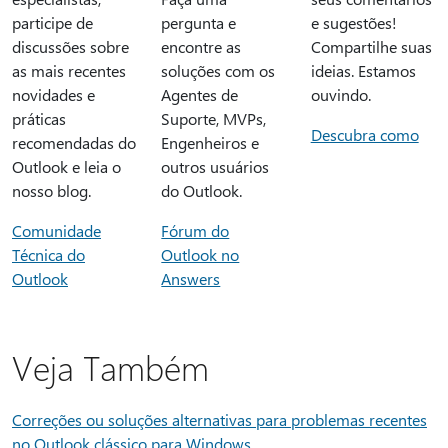
participe de
pergunta e
e sugestões!
discussões sobre
encontre as
Compartilhe suas
as mais recentes
soluções com os
ideias. Estamos
novidades e
Agentes de
ouvindo.
práticas
Suporte, MVPs,
Descubra como
recomendadas do
Engenheiros e
Outlook e leia o
outros usuários
nosso blog.
do Outlook.
Comunidade
Fórum do
Técnica do
Outlook no
Outlook
Answers
Veja Também
Correções ou soluções alternativas para problemas recentes
no Outlook clássico para Windows