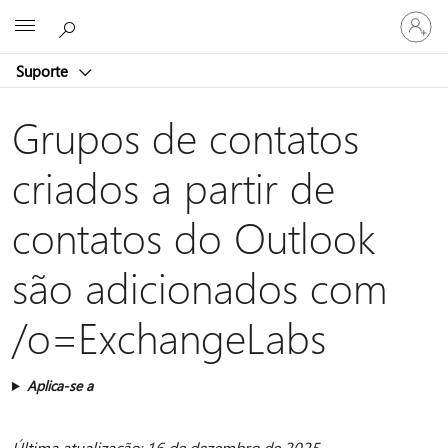
Entre
Microsoft
em
sua
Suporte
conta
Grupos de contatos
criados a partir de
contatos do Outlook
são adicionados com
/o=ExchangeLabs
Aplica-se a
Última atualização: 16 de dezembro de 2025