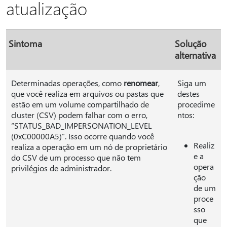
atualização
Sintoma
Solução
alternativa
Determinadas operações, como
renomear
,
Siga um
que você realiza em arquivos ou pastas que
destes
estão em um volume compartilhado de
procedime
cluster (CSV) podem falhar com o erro,
ntos:
“STATUS_BAD_IMPERSONATION_LEVEL
(0xC00000A5)”. Isso ocorre quando você
Realiz
realiza a operação em um nó de proprietário
e a
do CSV de um processo que não tem
opera
privilégios de administrador.
ção
de um
proce
sso
que