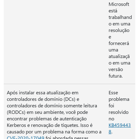
Microsoft
está
trabalhand
o em uma
resolução
e
fornecerá
uma
atualizaçã
o em uma
versão
futura.
Após instalar essa atualização em
Esse
controladores de domínio (DCs) e
problema
controladores de domínio somente leitura
foi
(RODCs) em seu ambiente, você pode
resolvido
encontrar problemas de autenticação
no
Kerberos e renovação de tíquetes. Isso é
KB459443
causado por um problema na forma como a
8
.
CVE-2020-17049
foi abordada nessas