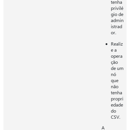
tenha
privilé
gio de
admin
istrad
or.
Realiz
e a
opera
ção
de um
nó
que
não
tenha
propri
edade
do
CSV.
A