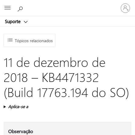
Entre
Microsoft
em
sua
Suporte
conta
Tópicos relacionados
11 de dezembro de
2018 – KB4471332
(Build 17763.194 do SO)
Aplica-se a
Observação