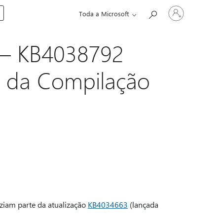
Entre
Toda a Microsoft
em
sua
conta
 — KB4038792
l da Compilação
aziam parte da atualização
KB4034663
(lançada