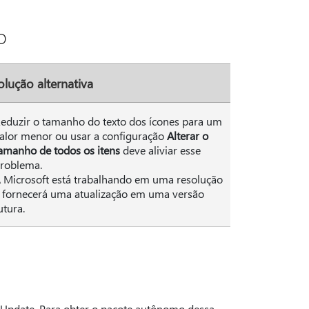
o
olução alternativa
eduzir o tamanho do texto dos ícones para um
alor menor ou usar a configuração
Alterar o
amanho de todos os itens
deve aliviar esse
roblema.
 Microsoft está trabalhando em uma resolução
 fornecerá uma atualização em uma versão
utura.
 Update. Para obter o pacote autônomo dessa