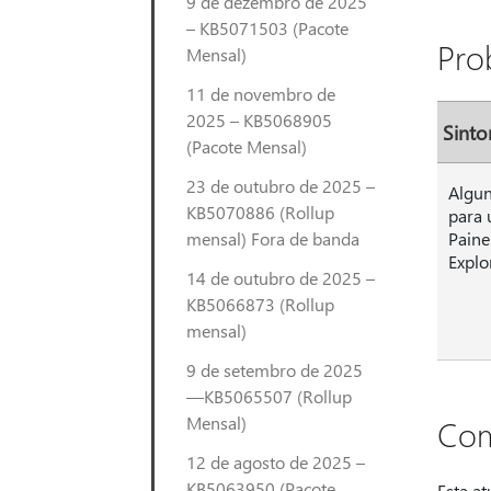
9 de dezembro de 2025
– KB5071503 (Pacote
Pro
Mensal)
11 de novembro de
2025 – KB5068905
Sint
(Pacote Mensal)
23 de outubro de 2025 –
Algun
KB5070886 (Rollup
para
mensal) Fora de banda
Paine
Explo
14 de outubro de 2025 –
KB5066873 (Rollup
mensal)
9 de setembro de 2025
—KB5065507 (Rollup
Mensal)
Com
12 de agosto de 2025 –
KB5063950 (Pacote
Esta a