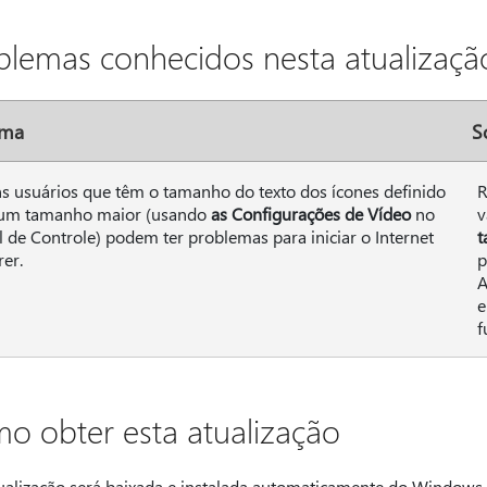
blemas conhecidos nesta atualizaçã
oma
S
s usuários que têm o tamanho do texto dos ícones definido
R
 um tamanho maior (usando
as Configurações de Vídeo
no
v
l de Controle) podem ter problemas para iniciar o Internet
t
rer.
p
A
e
f
o obter esta atualização
tualização será baixada e instalada automaticamente do Windows