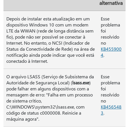
alternativa
Depois de instalar esta atualização em um
Esse
dispositivo Windows 10 com um modem
problema
LTE da WWAN (rede de longa distância sem
foi
fio), pode não ser possível se conectar à
resolvido
Internet. No entanto, o NCSI (Indicador de
no
Status da Conectividade de Rede) na área de
KB455900
notificação ainda pode indicar que você está
4
.
conectado à Internet.
O arquivo LSASS (Serviço de Subsistema da
Esse
Autoridade de Segurança Local) (
lsass.exe
)
problema
pode falhar em alguns dispositivos com a
foi
mensagem de erro: "Falha em um processo
resolvido
de sistema crítico,
no
C:\WINDOWS\system32\lsass.exe, com
KB456548
código de status c0000008. Reinicie a
3
.
máquina agora".