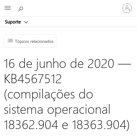
Entre
Microsoft
em
sua
Suporte
conta
Tópicos relacionados
16 de junho de 2020 —
KB4567512
(compilações do
sistema operacional
18362.904 e 18363.904)