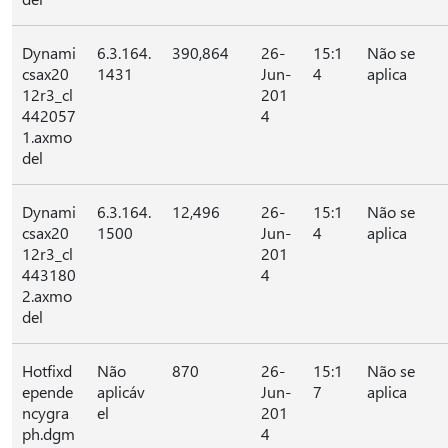
Dynami
6.3.164.
390,864
26-
15:1
Não se
csax20
1431
Jun-
4
aplica
12r3_cl
201
442057
4
1.axmo
del
Dynami
6.3.164.
12,496
26-
15:1
Não se
csax20
1500
Jun-
4
aplica
12r3_cl
201
443180
4
2.axmo
del
Hotfixd
Não
870
26-
15:1
Não se
epende
aplicáv
Jun-
7
aplica
ncygra
el
201
ph.dgm
4