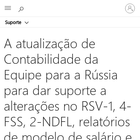
Entre
Microsoft
em
sua
Suporte
conta
A atualização de
Contabilidade da
Equipe para a Rússia
para dar suporte a
alterações no RSV-1, 4-
FSS, 2-NDFL, relatórios
de modelo de salário e