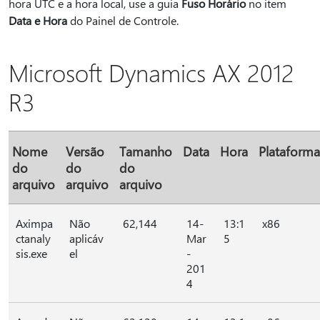
hora UTC e a hora local, use a guia
Fuso Horário
no item
Data e Hora
do Painel de Controle.
Microsoft Dynamics AX 2012
R3
Nome
Versão
Tamanho
Data
Hora
Plataforma
do
do
do
arquivo
arquivo
arquivo
Aximpa
Não
62,144
14-
13:1
x86
ctanaly
aplicáv
Mar
5
sis.exe
el
-
201
4