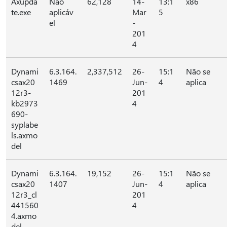
Axupda
Não
62,128
14-
13:1
x86
te.exe
aplicáv
Mar
5
el
-
201
4
Dynami
6.3.164.
2,337,512
26-
15:1
Não se
csax20
1469
Jun-
4
aplica
12r3-
201
kb2973
4
690-
syplabe
ls.axmo
del
Dynami
6.3.164.
19,152
26-
15:1
Não se
csax20
1407
Jun-
4
aplica
12r3_cl
201
441560
4
4.axmo
del