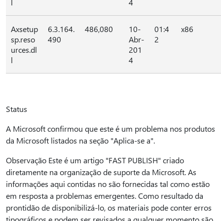
l
4
Axsetup
6.3.164.
486,080
10-
01:4
x86
sp.reso
490
Abr-
2
urces.dl
201
l
4
Status
A Microsoft confirmou que este é um problema nos produtos
da Microsoft listados na seção "Aplica-se a".
Observação Este é um artigo "FAST PUBLISH" criado
diretamente na organização de suporte da Microsoft. As
informações aqui contidas no são fornecidas tal como estão
em resposta a problemas emergentes. Como resultado da
prontidão de disponibilizá-lo, os materiais pode conter erros
tipográficos e podem ser revisados a qualquer momento são