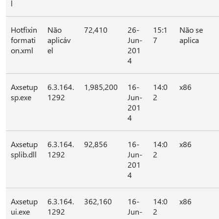
l
Hotfixin
Não
72,410
26-
15:1
Não se
formati
aplicáv
Jun-
7
aplica
on.xml
el
201
4
Axsetup
6.3.164.
1,985,200
16-
14:0
x86
sp.exe
1292
Jun-
2
201
4
Axsetup
6.3.164.
92,856
16-
14:0
x86
splib.dll
1292
Jun-
2
201
4
Axsetup
6.3.164.
362,160
16-
14:0
x86
ui.exe
1292
Jun-
2