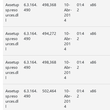
Axsetup
6.3.164.
498,368
10-
01:4
x86
sp.reso
490
Abr-
2
urces.dl
201
l
4
Axsetup
6.3.164.
494,272
10-
01:4
x86
sp.reso
490
Abr-
2
urces.dl
201
l
4
Axsetup
6.3.164.
498,368
10-
01:4
x86
sp.reso
490
Abr-
2
urces.dl
201
l
4
Axsetup
6.3.164.
502,464
10-
01:4
x86
sp.reso
490
Abr-
2
urces.dl
201
l
4