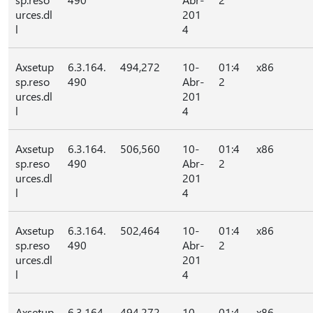
urces.dl
201
l
4
Axsetup
6.3.164.
494,272
10-
01:4
x86
sp.reso
490
Abr-
2
urces.dl
201
l
4
Axsetup
6.3.164.
506,560
10-
01:4
x86
sp.reso
490
Abr-
2
urces.dl
201
l
4
Axsetup
6.3.164.
502,464
10-
01:4
x86
sp.reso
490
Abr-
2
urces.dl
201
l
4
Axsetup
6.3.164.
494,272
10-
01:4
x86