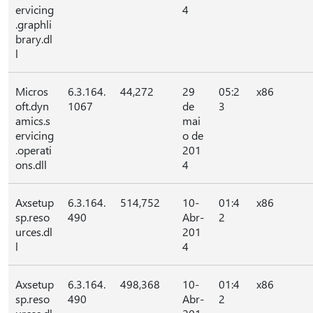
ervicing
4
.graphli
brary.dl
l
Micros
6.3.164.
44,272
29
05:2
x86
oft.dyn
1067
de
3
amics.s
mai
ervicing
o de
.operati
201
ons.dll
4
Axsetup
6.3.164.
514,752
10-
01:4
x86
sp.reso
490
Abr-
2
urces.dl
201
l
4
Axsetup
6.3.164.
498,368
10-
01:4
x86
sp.reso
490
Abr-
2