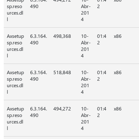
sp.reso
490
Abr-
2
urces.dl
201
l
4
Axsetup
6.3.164.
498,368
10-
01:4
x86
sp.reso
490
Abr-
2
urces.dl
201
l
4
Axsetup
6.3.164.
518,848
10-
01:4
x86
sp.reso
490
Abr-
2
urces.dl
201
l
4
Axsetup
6.3.164.
494,272
10-
01:4
x86
sp.reso
490
Abr-
2
urces.dl
201
l
4