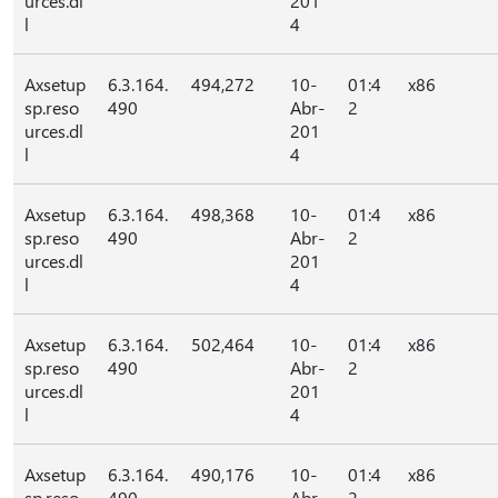
urces.dl
201
l
4
Axsetup
6.3.164.
494,272
10-
01:4
x86
sp.reso
490
Abr-
2
urces.dl
201
l
4
Axsetup
6.3.164.
498,368
10-
01:4
x86
sp.reso
490
Abr-
2
urces.dl
201
l
4
Axsetup
6.3.164.
502,464
10-
01:4
x86
sp.reso
490
Abr-
2
urces.dl
201
l
4
Axsetup
6.3.164.
490,176
10-
01:4
x86
sp.reso
490
Abr-
2