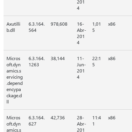
201
4
Axutilli
6.3.164.
978,608
16-
1,01
x86
b.dll
564
Abr-
5
201
4
Micros
6.3.164.
38,144
11-
22:1
x86
oft.dyn
1263
Jun-
5
amics.s
201
ervicing
4
.depend
encypa
ckage.d
ll
Micros
6.3.164.
42,736
28-
11:4
x86
oft.dyn
627
Abr-
1
amics.s
201