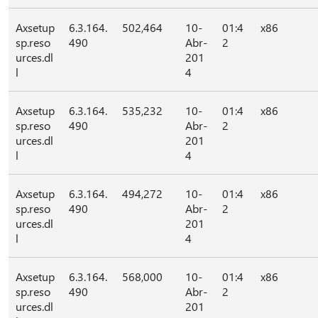
Axsetup
6.3.164.
502,464
10-
01:4
x86
sp.reso
490
Abr-
2
urces.dl
201
l
4
Axsetup
6.3.164.
535,232
10-
01:4
x86
sp.reso
490
Abr-
2
urces.dl
201
l
4
Axsetup
6.3.164.
494,272
10-
01:4
x86
sp.reso
490
Abr-
2
urces.dl
201
l
4
Axsetup
6.3.164.
568,000
10-
01:4
x86
sp.reso
490
Abr-
2
urces.dl
201