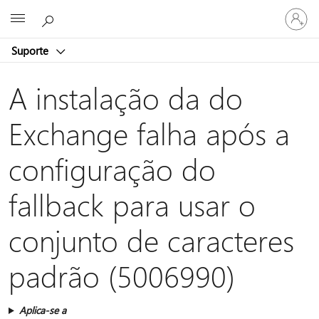
Entre
Microsoft
em
sua
Suporte
conta
A instalação da do
Exchange falha após a
configuração do
fallback para usar o
conjunto de caracteres
padrão (5006990)
Aplica-se a