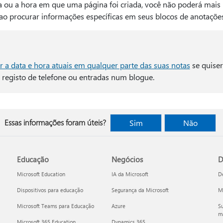
a ou a hora em que uma página foi criada, você não poderá mais
 ao procurar informações específicas em seus blocos de anotações
r a data e hora atuais em qualquer parte das suas notas
se quiser
registo de telefone ou entradas num blogue.
Essas informações foram úteis?
Sim
Não
Educação
Negócios
D
Microsoft Education
IA da Microsoft
D
Dispositivos para educação
Segurança da Microsoft
Mi
Microsoft Teams para Educação
Azure
Su
ma
Microsoft 365 Education
Dynamics 365