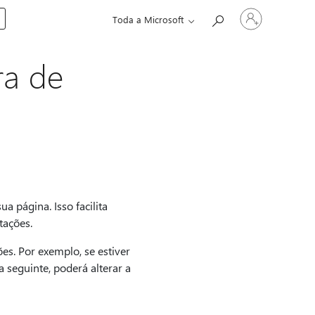
Entre
Toda a Microsoft
em
sua
conta
ra de
 página. Isso facilita
tações.
ões. Por exemplo, se estiver
 seguinte, poderá alterar a