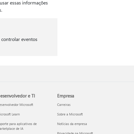
 usar essas informações
.
 controlar eventos
esenvolvedor e TI
Empresa
esenvolvedor Microsoft
Carreiras
crosoft Learn
Sobre a Microsoft
porte para aplicativos de
Notícias da empresa
rketplace de IA
Privacidade na Microsoft