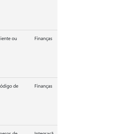
liente ou
Finanças
ódigo de
Finanças
meros de
Integraçã