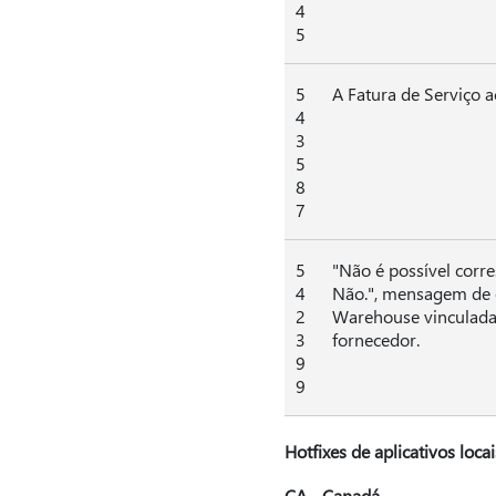
4
5
5
A Fatura de Serviço 
4
3
5
8
7
5
"Não é possível corr
4
Não.", mensagem de e
2
Warehouse vinculada 
3
fornecedor.
9
9
Hotfixes de aplicativos locai
CA - Canadá