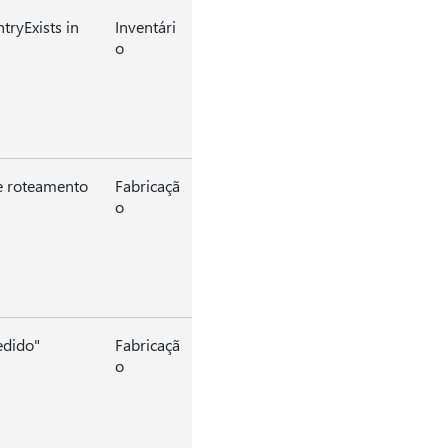
tryExists in
Inventári
o
e roteamento
Fabricaçã
o
edido"
Fabricaçã
o