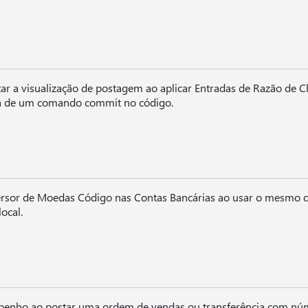
ar a visualização de postagem ao aplicar Entradas de Razão de C
a de um comando commit no código.
sor de Moedas Código nas Contas Bancárias ao usar o mesmo c
ocal.
enho ao postar uma ordem de vendas ou transferência com nú