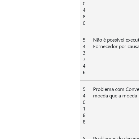
0
4
8
0
5
Não é possível execut
4
Fornecedor por caus
3
7
4
6
5
Problema com Conver
4
moeda que a moeda l
0
1
8
8
5
Problemas de desemp