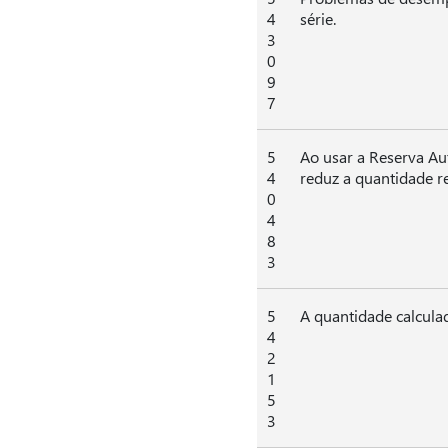
4
série.
3
0
9
7
5
Ao usar a Reserva Au
4
reduz a quantidade r
0
4
8
3
5
A quantidade calculad
4
2
1
5
3