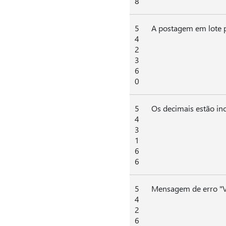
8
5
A postagem em lote p
4
2
3
6
0
5
Os decimais estão inc
4
3
1
6
6
5
Mensagem de erro "Va
4
2
6