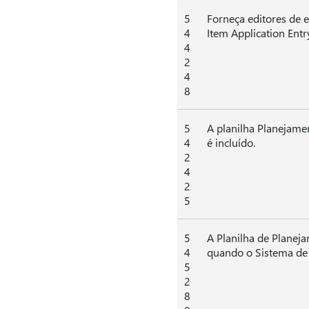
5
Forneça editores de 
4
Item Application Entr
4
2
4
8
5
A planilha Planejam
4
é incluído.
2
4
2
5
5
A Planilha de Planej
4
quando o Sistema de
5
2
8