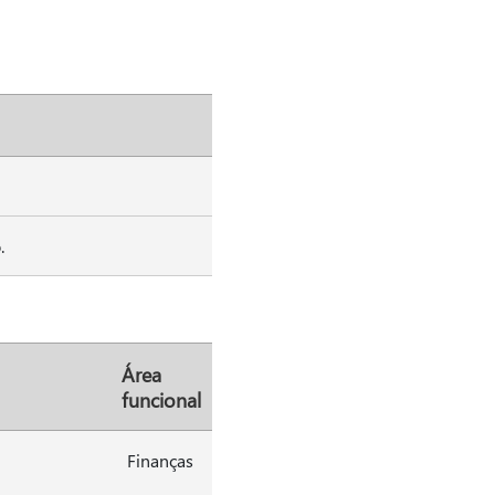
.
Área
funcional
Finanças